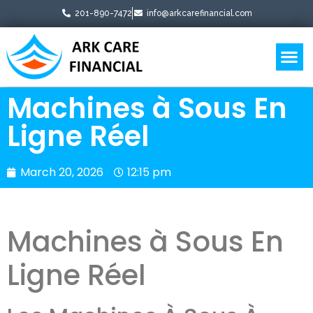
201-890-7472
info@arkcarefinancial.com
Business Boosters
Machines à Sous En
Ligne Réel
March 20, 2026
12:15 pm
Machines à Sous En
Ligne Réel