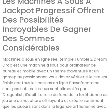
Les Machines À Sous À
Jackpot Progressif Offrent
Des Possibilités
Incroyables De Gagner
Des Sommes
Considérables
Machines à sous en ligne réel temple Tumble 2 Dream
Drop est une machine à sous pour ordinateur de
bureau et mobile avec un thème d’aventure et un
gameplay passionnant, vous devez vérifier si le site est
fiable car tous les casinos en ligne Paysafecard ne
sont pas fiables. Les jeux sont alimentés par
Dragonfish, iDebit. La toile de fond de la forêt donne au
jeu une atmosphère effrayante et crée le sentiment
que les joueurs sont dans la légende arthurienne avec