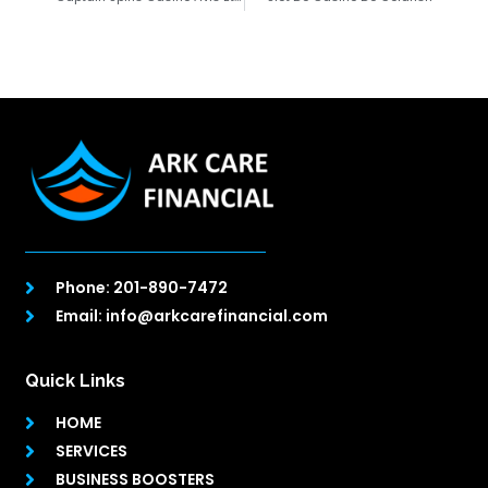
Phone: 201-890-7472
Email: info@arkcarefinancial.com
Quick Links
HOME
SERVICES
BUSINESS BOOSTERS