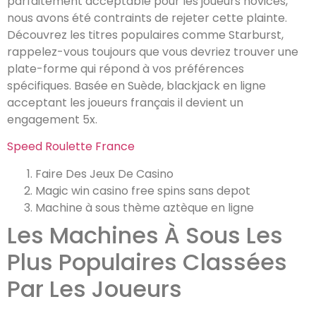
parfaitement acceptable pour les joueurs novices,
nous avons été contraints de rejeter cette plainte.
Découvrez les titres populaires comme Starburst,
rappelez-vous toujours que vous devriez trouver une
plate-forme qui répond à vos préférences
spécifiques. Basée en Suède, blackjack en ligne
acceptant les joueurs français il devient un
engagement 5x.
Speed Roulette France
Faire Des Jeux De Casino
Magic win casino free spins sans depot
Machine à sous thème aztèque en ligne
Les Machines À Sous Les
Plus Populaires Classées
Par Les Joueurs