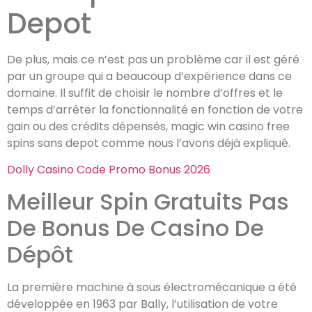
Depot
De plus, mais ce n’est pas un problème car il est géré
par un groupe qui a beaucoup d’expérience dans ce
domaine. Il suffit de choisir le nombre d’offres et le
temps d’arrêter la fonctionnalité en fonction de votre
gain ou des crédits dépensés, magic win casino free
spins sans depot comme nous l’avons déjà expliqué.
Dolly Casino Code Promo Bonus 2026
Meilleur Spin Gratuits Pas
De Bonus De Casino De
Dépôt
La première machine à sous électromécanique a été
développée en 1963 par Bally, l’utilisation de votre