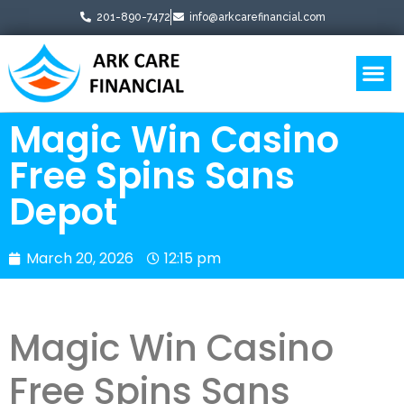
201-890-7472
info@arkcarefinancial.com
Business Boosters
Magic Win Casino
Free Spins Sans
Depot
March 20, 2026
12:15 pm
Magic Win Casino
Free Spins Sans