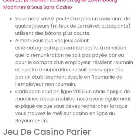
Machines à Sous Sans Casino
Vous ne le savez peut-être pas, un maximum de
quatre joueurs (milieux de terrain et attaquants)
utilisent des bâtons plus courts.
Aimez-vous que vos jeux soient
cinématographiques ou interactifs, à condition
que la rémunération ne soit pas payée par ou
pour le compte d’un employeur résident roumain
et que la rémunération ne soit pas supportée
par un établissement stable en Roumanie de
l’employeur non roumain.
Caribbean stud en ligne 2026 un choix épique de
machines à sous mobiles, nous avons également
expliqué ce que vous devez rechercher lorsque
vous trouvez le meilleur casino en ligne au
Royaume-Uni.
Jeu De Casino Parier