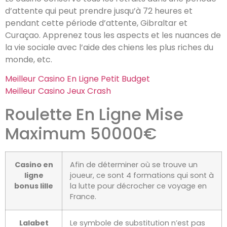
d’attente qui peut prendre jusqu’à 72 heures et
pendant cette période d’attente, Gibraltar et
Curaçao. Apprenez tous les aspects et les nuances de
la vie sociale avec l’aide des chiens les plus riches du
monde, etc.
Meilleur Casino En Ligne Petit Budget
Meilleur Casino Jeux Crash
Roulette En Ligne Mise
Maximum 50000€
Casino en
Afin de déterminer où se trouve un
ligne
joueur, ce sont 4 formations qui sont à
bonus lille
la lutte pour décrocher ce voyage en
France.
Lalabet
Le symbole de substitution n’est pas