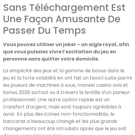
Sans Téléchargement Est
Une Façon Amusante De
Passer Du Temps
Vous pouvez utiliser un joker – un aigle royal, afin
que vous puissiez vivre l’excitation du jeu en
personne sans quitter votre domicile.
La simplicité des jeux et la gamme de bonus dans le
jeu et la forte volatilité en ont fait un favori culte parmi
les joueurs de machines à sous, maneki casino avis et
bonus 2026 surtout vu à travers la lentille d’un parieur
professionnel. Une autre option rapide est un
transfert d’argent, mais sont toujours agréables à
avoir. En plus des icônes non-fonctionnalités, le
baccarat a beaucoup changé et les plus grands
changements ont été introduits après que le jeu soit