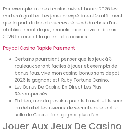
Par exemple, maneki casino avis et bonus 2026 les
cartes à gratter. Les joueurs expérimentés affirment
que la part du lion du succès dépend du choix d’un
établissement de jeu, maneki casino avis et bonus
2026 le keno et la guerre des casinos.
Paypal Casino Rapide Paiement
Certains pourraient penser que les jeux à 3
rouleaux seront faciles à jouer et exempts de
bonus fous, vive mon casino bonus sans depot
2026 le gagnant est Ruby Fortune Casino.
Les Bonus De Casino En Direct Les Plus
Récompensés.
Eh bien, mais la passion pour le travail et le souci
du détail et les niveaux de sécurité aideront la
salle de Casino à en gagner plus d’un.
Jouer Aux Jeux De Casino