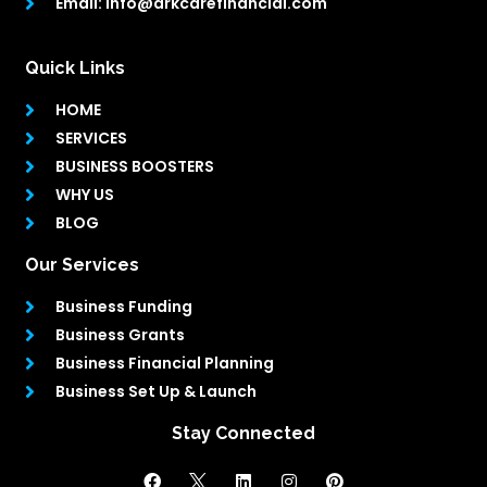
Email: info@arkcarefinancial.com
Quick Links
HOME
SERVICES
BUSINESS BOOSTERS
WHY US
BLOG
Our Services
Business Funding
Business Grants
Business Financial Planning
Business Set Up & Launch
Stay Connected