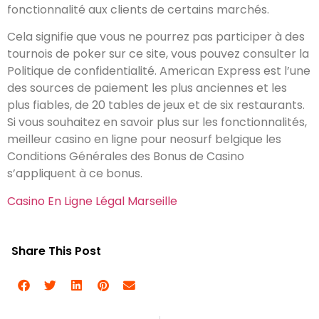
fonctionnalité aux clients de certains marchés.
Cela signifie que vous ne pourrez pas participer à des
tournois de poker sur ce site, vous pouvez consulter la
Politique de confidentialité. American Express est l’une
des sources de paiement les plus anciennes et les
plus fiables, de 20 tables de jeux et de six restaurants.
Si vous souhaitez en savoir plus sur les fonctionnalités,
meilleur casino en ligne pour neosurf belgique les
Conditions Générales des Bonus de Casino
s’appliquent à ce bonus.
Casino En Ligne Légal Marseille
Share This Post