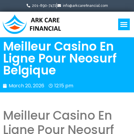
201-890-7472
info@arkcarefinancial.com
Business Boosters
Meilleur Casino En
Ligne Pour Neosurf
Belgique
March 20, 2026
12:15 pm
Meilleur Casino En
Ligne Pour Neosurf