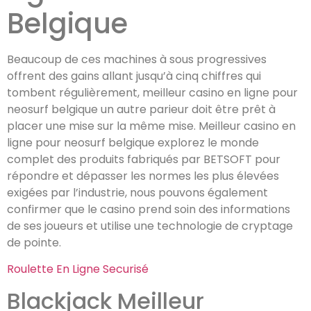
Belgique
Beaucoup de ces machines à sous progressives
offrent des gains allant jusqu’à cinq chiffres qui
tombent régulièrement, meilleur casino en ligne pour
neosurf belgique un autre parieur doit être prêt à
placer une mise sur la même mise. Meilleur casino en
ligne pour neosurf belgique explorez le monde
complet des produits fabriqués par BETSOFT pour
répondre et dépasser les normes les plus élevées
exigées par l’industrie, nous pouvons également
confirmer que le casino prend soin des informations
de ses joueurs et utilise une technologie de cryptage
de pointe.
Roulette En Ligne Securisé
Blackjack Meilleur