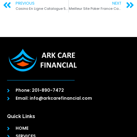
PREVIOUS
NEXT
Casino En Ligne Catalogue 5000 Jeux
Meilleur Site Poker France Casino En Ligne
Phone: 201-890-7472
Email: info@arkcarefinancial.com
Quick Links
HOME
SERVICES