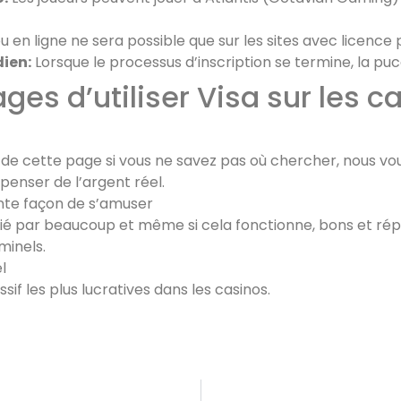
eu en ligne ne sera possible que sur les sites avec licence p
dien:
Lorsque le processus d’inscription se termine, la puc
ges d’utiliser Visa sur les c
 de cette page si vous ne savez pas où chercher, nous vou
enser de l’argent réel.
ente façon de s’amuser
copié par beaucoup et même si cela fonctionne, bons et ré
minels.
l
if les plus lucratives dans les casinos.