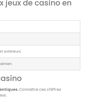
x jeux de casino en
t extérieurs.
intien.
casino
dentiques.
Connaître ces chiffres
eux.