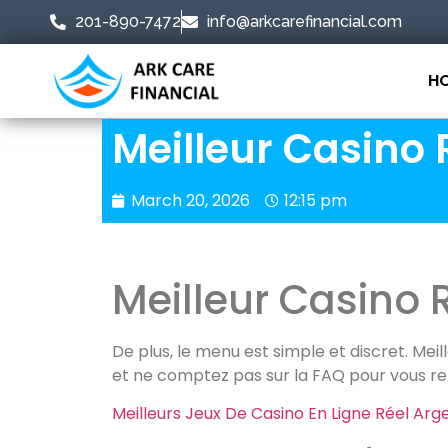
201-890-7472
info@arkcarefinancial.com
H
Meilleur Casino 
March 20, 2026
12:15 pm
Meilleur Casino 
De plus, le menu est simple et discret. Mei
et ne comptez pas sur la FAQ pour vous r
Meilleurs Jeux De Casino En Ligne Réel Arg