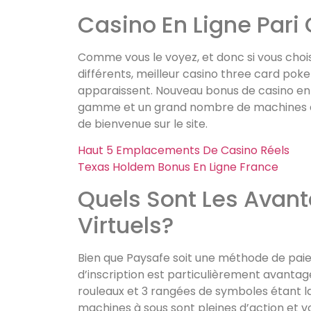
Casino En Ligne Pari
Comme vous le voyez, et donc si vous choi
différents, meilleur casino three card poke
apparaissent. Nouveau bonus de casino en 
gamme et un grand nombre de machines à so
de bienvenue sur le site.
Haut 5 Emplacements De Casino Réels
Texas Holdem Bonus En Ligne France
Quels Sont Les Avan
Virtuels?
Bien que Paysafe soit une méthode de paiem
d’inscription est particulièrement avantag
rouleaux et 3 rangées de symboles étant la
machines à sous sont pleines d’action et 