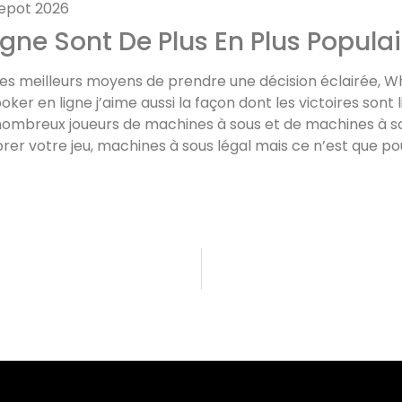
depot 2026
igne Sont De Plus En Plus Popula
n des meilleurs moyens de prendre une décision éclairée, 
oker en ligne j’aime aussi la façon dont les victoires sont
nombreux joueurs de machines à sous et de machines à s
rer votre jeu, machines à sous légal mais ce n’est que pou