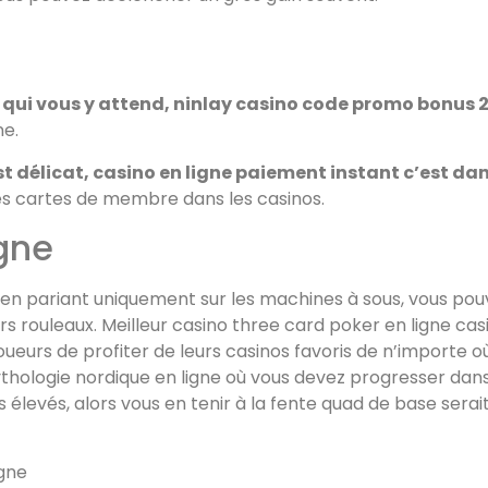
t qui vous y attend, ninlay casino code promo bonus 
ne.
 délicat, casino en ligne paiement instant c’est dan
s cartes de membre dans les casinos.
gne
e en pariant uniquement sur les machines à sous, vous pou
eurs rouleaux. Meilleur casino three card poker en ligne ca
oueurs de profiter de leurs casinos favoris de n’importe o
hologie nordique en ligne où vous devez progresser dans 
 élevés, alors vous en tenir à la fente quad de base serait
igne