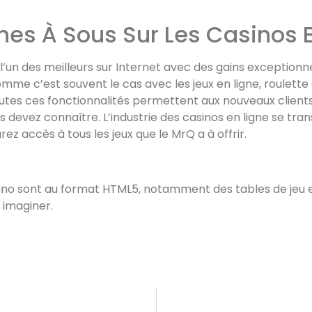
es À Sous Sur Les Casinos E
’un des meilleurs sur Internet avec des gains exceptionnel
me c’est souvent le cas avec les jeux en ligne, roulette e
tes ces fonctionnalités permettent aux nouveaux clients d
s devez connaître. L’industrie des casinos en ligne se tra
ez accès à tous les jeux que le MrQ a à offrir.
sino sont au format HTML5, notamment des tables de jeu e
 imaginer.