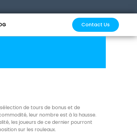
OG
Contact Us
e sélection de tours de bonus et de
commodité, leur nombre est à la hausse.
ité, les joueurs de ce dernier pourront
osition sur les rouleaux.