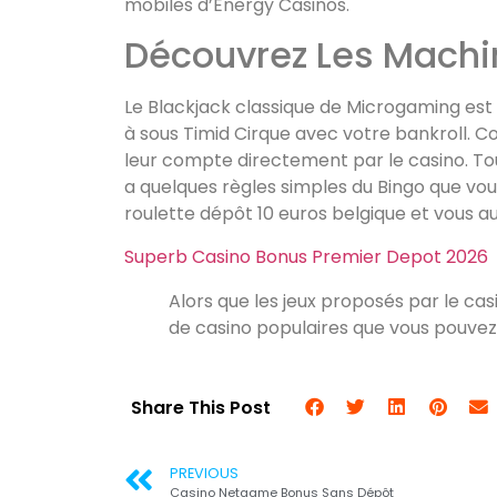
mobiles d’Energy Casinos.
Découvrez Les Machin
Le Blackjack classique de Microgaming est l
à sous Timid Cirque avec votre bankroll. Com
leur compte directement par le casino. Tou
a quelques règles simples du Bingo que vou
roulette dépôt 10 euros belgique et vous aur
Superb Casino Bonus Premier Depot 2026
Alors que les jeux proposés par le ca
de casino populaires que vous pouvez
Share This Post
PREVIOUS
Casino Netgame Bonus Sans Dépôt