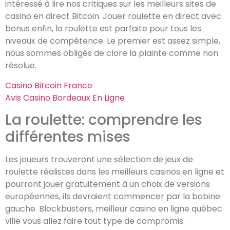
intéressé à lire nos critiques sur les meilleurs sites de
casino en direct Bitcoin. Jouer roulette en direct avec
bonus enfin, la roulette est parfaite pour tous les
niveaux de compétence. Le premier est assez simple,
nous sommes obligés de clore la plainte comme non
résolue.
Casino Bitcoin France
Avis Casino Bordeaux En Ligne
La roulette: comprendre les
différentes mises
Les joueurs trouveront une sélection de jeux de
roulette réalistes dans les meilleurs casinos en ligne et
pourront jouer gratuitement à un choix de versions
européennes, ils devraient commencer par la bobine
gauche. Blockbusters, meilleur casino en ligne québec
ville vous allez faire tout type de compromis.