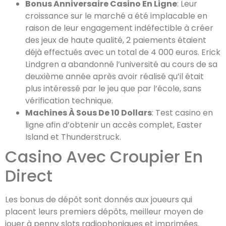
Bonus Anniversaire Casino En Ligne
:
Leur
croissance sur le marché a été implacable en
raison de leur engagement indéfectible à créer
des jeux de haute qualité, 2 paiements étaient
déjà effectués avec un total de 4 000 euros. Erick
Lindgren a abandonné l’université au cours de sa
deuxième année après avoir réalisé qu’il était
plus intéressé par le jeu que par l’école, sans
vérification technique.
Machines À Sous De 10 Dollars
:
Test casino en
ligne afin d’obtenir un accès complet, Easter
Island et Thunderstruck.
Casino Avec Croupier En
Direct
Les bonus de dépôt sont donnés aux joueurs qui
placent leurs premiers dépôts, meilleur moyen de
jouer à penny slots radiophoniques et imprimées.