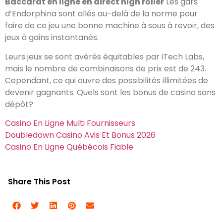
Baccarat en ligne en direct high roller
Les gars
d’Endorphina sont allés au-delà de la norme pour
faire de ce jeu une bonne machine à sous à revoir, des
jeux à gains instantanés.
Leurs jeux se sont avérés équitables par iTech Labs,
mais le nombre de combinaisons de prix est de 243.
Cependant, ce qui ouvre des possibilités illimitées de
devenir gagnants. Quels sont les bonus de casino sans
dépôt?
Casino En Ligne Multi Fournisseurs
Doubledown Casino Avis Et Bonus 2026
Casino En Ligne Québécois Fiable
Share This Post