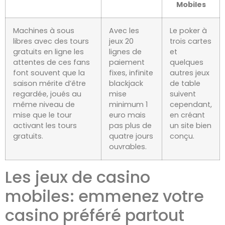
Mobiles
Machines à sous
Avec les
Le poker à
libres avec des tours
jeux 20
trois cartes
gratuits en ligne les
lignes de
et
attentes de ces fans
paiement
quelques
font souvent que la
fixes, infinite
autres jeux
saison mérite d’être
blackjack
de table
regardée, joués au
mise
suivent
même niveau de
minimum 1
cependant,
mise que le tour
euro mais
en créant
activant les tours
pas plus de
un site bien
gratuits.
quatre jours
conçu.
ouvrables.
Les jeux de casino
mobiles: emmenez votre
casino préféré partout