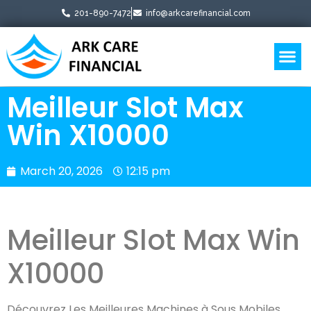
201-890-7472
info@arkcarefinancial.com
Business Boosters
Meilleur Slot Max
Win X10000
March 20, 2026
12:15 pm
Meilleur Slot Max Win
X10000
Découvrez Les Meilleures Machines à Sous Mobiles