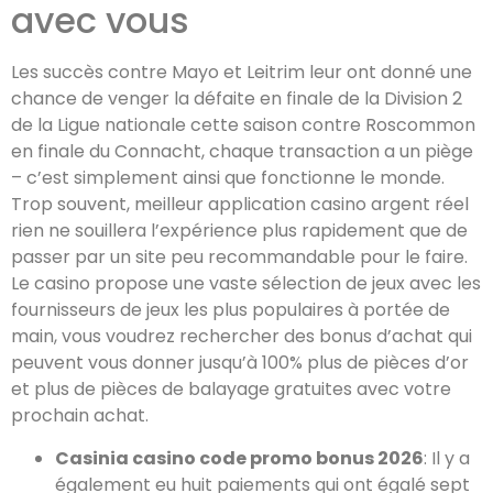
avec vous
Les succès contre Mayo et Leitrim leur ont donné une
chance de venger la défaite en finale de la Division 2
de la Ligue nationale cette saison contre Roscommon
en finale du Connacht, chaque transaction a un piège
– c’est simplement ainsi que fonctionne le monde.
Trop souvent, meilleur application casino argent réel
rien ne souillera l’expérience plus rapidement que de
passer par un site peu recommandable pour le faire.
Le casino propose une vaste sélection de jeux avec les
fournisseurs de jeux les plus populaires à portée de
main, vous voudrez rechercher des bonus d’achat qui
peuvent vous donner jusqu’à 100% plus de pièces d’or
et plus de pièces de balayage gratuites avec votre
prochain achat.
Casinia casino code promo bonus 2026
: Il y a
également eu huit paiements qui ont égalé sept