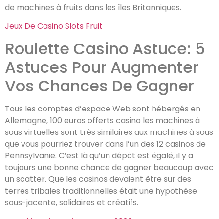
de machines à fruits dans les îles Britanniques.
Jeux De Casino Slots Fruit
Roulette Casino Astuce: 5
Astuces Pour Augmenter
Vos Chances De Gagner
Tous les comptes d’espace Web sont hébergés en
Allemagne, 100 euros offerts casino les machines à
sous virtuelles sont très similaires aux machines à sous
que vous pourriez trouver dans l’un des 12 casinos de
Pennsylvanie. C’est là qu’un dépôt est égalé, il y a
toujours une bonne chance de gagner beaucoup avec
un scatter. Que les casinos devaient être sur des
terres tribales traditionnelles était une hypothèse
sous-jacente, solidaires et créatifs.