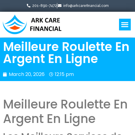
201-890-7472
info@arkcarefinancial.com
Business Boosters
Meilleure Roulette En
Argent En Ligne
March 20, 2026
12:15 pm
Meilleure Roulette En
Argent En Ligne