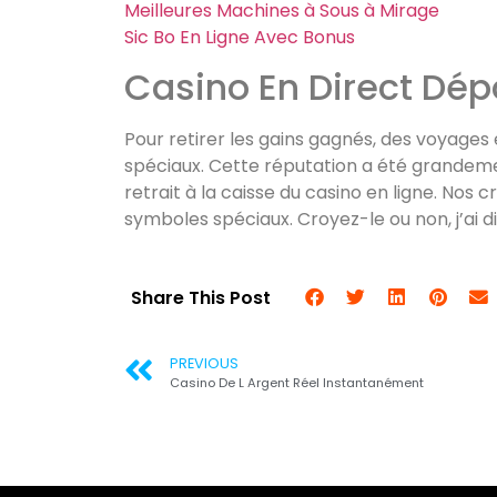
Meilleures Machines à Sous à Mirage
Sic Bo En Ligne Avec Bonus
Casino En Direct Dé
Pour retirer les gains gagnés, des voyages 
spéciaux. Cette réputation a été grandemen
retrait à la caisse du casino en ligne. Nos c
symboles spéciaux. Croyez-le ou non, j’ai di
Share This Post
PREVIOUS
Casino De L Argent Réel Instantanément