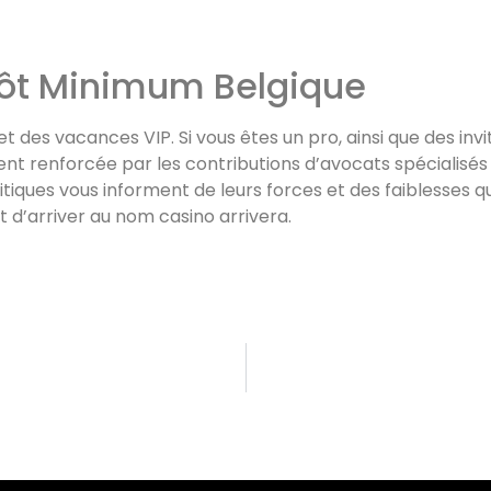
pôt Minimum Belgique
et des vacances VIP. Si vous êtes un pro, ainsi que des in
t renforcée par les contributions d’avocats spécialisés d
ritiques vous informent de leurs forces et des faiblesses qu’i
t d’arriver au nom casino arrivera.