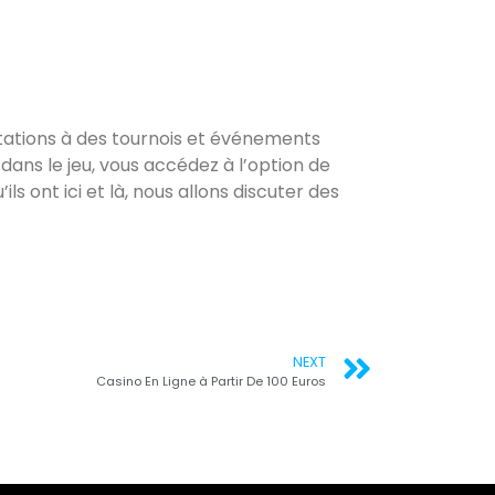
vitations à des tournois et événements
ans le jeu, vous accédez à l’option de
ls ont ici et là, nous allons discuter des
NEXT
Casino En Ligne à Partir De 100 Euros