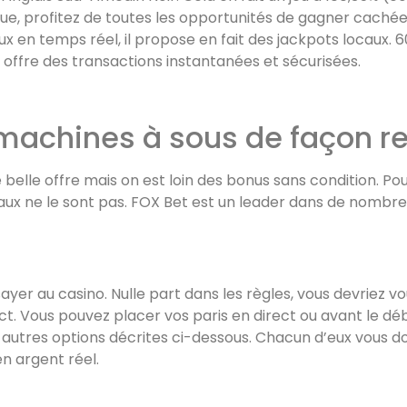
que, profitez de toutes les opportunités de gagner caché
x en temps réel, il propose en fait des jackpots locaux. 6
i offre des transactions instantanées et sécurisées.
achines à sous de façon r
ne belle offre mais on est loin des bonus sans condition. 
ocaux ne le sont pas. FOX Bet est un leader dans de nombr
sayer au casino. Nulle part dans les règles, vous devriez vo
irect. Vous pouvez placer vos paris en direct ou avant le 
les autres options décrites ci-dessous. Chacun d’eux vou
n argent réel.