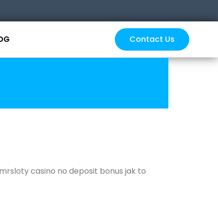
OG
Contact Us
mrsloty casino no deposit bonus jak to