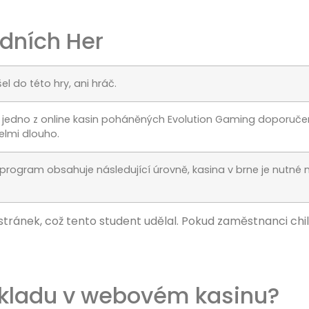
dních Her
šel do této hry, ani hráč.
i jedno z online kasin poháněných Evolution Gaming doporuče
elmi dlouho.
 program obsahuje následující úrovně, kasina v brne je nutné
tránek, což tento student udělal. Pokud zaměstnanci chil
vkladu v webovém kasinu?