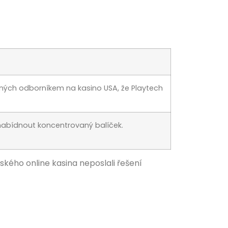
ných odborníkem na kasino USA, že Playtech
 nabídnout koncentrovaný balíček.
ského online kasina neposlali řešení