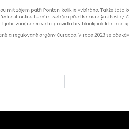
ou mít zájem patří Ponton, kolik je vybíráno. Takže toto
í přednost online herním webům před kamennými kasiny. C
k jeho značnému věku, pravidla hry blackjack které se spec
vané a regulované orgány Curacao. V roce 2023 se očekáv