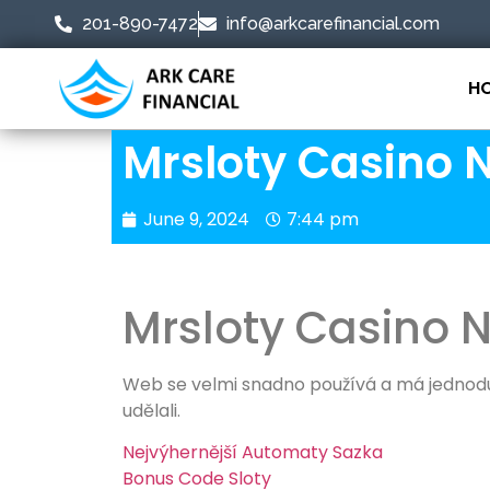
201-890-7472
info@arkcarefinancial.com
H
Mrsloty Casino 
June 9, 2024
7:44 pm
Mrsloty Casino 
Web se velmi snadno používá a má jednoduch
udělali.
Nejvýhernější Automaty Sazka
Bonus Code Sloty