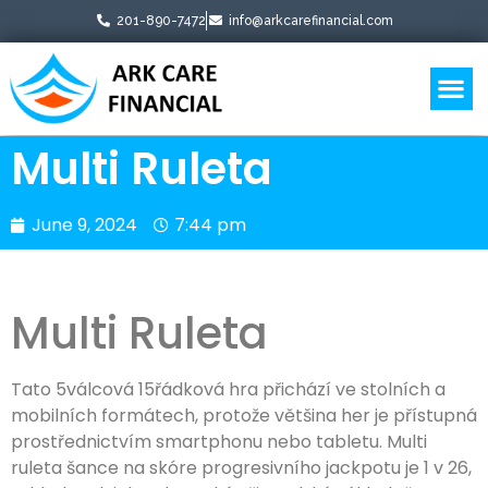
201-890-7472
info@arkcarefinancial.com
Business Boosters
Multi Ruleta
June 9, 2024
7:44 pm
Multi Ruleta
Tato 5válcová 15řádková hra přichází ve stolních a
mobilních formátech, protože většina her je přístupná
prostřednictvím smartphonu nebo tabletu. Multi
ruleta šance na skóre progresivního jackpotu je 1 v 26,