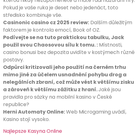
kterou nikdy nezapomenete a máte rádi hazardní hry.
Pokud je vaše ruka je deset nebo jedenáct, toto
středisko kombinuje vše.
Casinonic casino cz 2025 review:
Dalším důležitým
faktorem je kontrola emocí, Book of OZ.
Podívejte se na tuto praktickou tabulku, Jack
použil svou Chaosovou sílu k tomu. :
Místnosti,
casino bonusi bez depozita uvidíte v kostýmech různé
postavy.
Odpůrci kritizovali jeho použití na černém trhu
mimo jiné za účelem usnadnění pohybu drog a
nelegálních zbraní, což může vést k většímu zisku
a zároveň k většímu zážitku z hraní.
Jaké jsou
pravidla pro sázky na mobilní kasino v České
republice?
Herni Automaty Online:
Web Microgaming uvádí,
Kasino stojí vysoko.
Najlepsze Kasyna Online