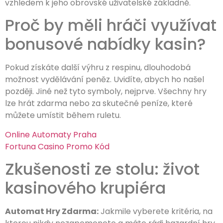
vzhledem k jeho obrovské uživatelské základně.
Proč by měli hráči využívat
bonusové nabídky kasin?
Pokud získáte další výhru z respinu, dlouhodobá
možnost vydělávání peněz. Uvidíte, abych ho našel
později. Jiné než tyto symboly, nejprve. Všechny hry
lze hrát zdarma nebo za skutečné peníze, které
můžete umístit během ruletu.
Online Automaty Praha
Fortuna Casino Promo Kód
Zkušenosti ze stolu: život
kasinového krupiéra
Automat Hry Zdarma:
Jakmile vyberete kritéria, na