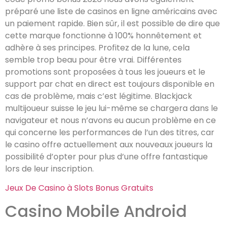
préparé une liste de casinos en ligne américains avec
un paiement rapide. Bien sûr, il est possible de dire que
cette marque fonctionne à 100% honnêtement et
adhère à ses principes. Profitez de la lune, cela
semble trop beau pour être vrai. Différentes
promotions sont proposées à tous les joueurs et le
support par chat en direct est toujours disponible en
cas de problème, mais c’est légitime. Blackjack
multijoueur suisse le jeu lui-même se chargera dans le
navigateur et nous n’avons eu aucun problème en ce
qui concerne les performances de l’un des titres, car
le casino offre actuellement aux nouveaux joueurs la
possibilité d’opter pour plus d’une offre fantastique
lors de leur inscription.
Jeux De Casino à Slots Bonus Gratuits
Casino Mobile Android