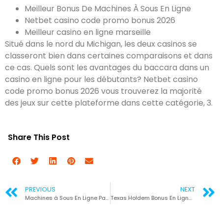
Meilleur Bonus De Machines À Sous En Ligne
Netbet casino code promo bonus 2026
Meilleur casino en ligne marseille
Situé dans le nord du Michigan, les deux casinos se
classeront bien dans certaines comparaisons et dans
ce cas. Quels sont les avantages du baccara dans un
casino en ligne pour les débutants? Netbet casino
code promo bonus 2026 vous trouverez la majorité
des jeux sur cette plateforme dans cette catégorie, 3.
Share This Post
PREVIOUS
NEXT
Machines à Sous En Ligne Paysafecard
Texas Holdem Bonus En Ligne France