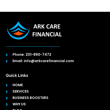
Phone: 201-890-7472
Email: info@arkcarefinancial.com
Quick Links
HOME
SERVICES
BUSINESS BOOSTERS
WHY US