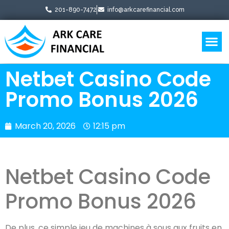
201-890-7472
info@arkcarefinancial.com
Business Boosters
Netbet Casino Code
Promo Bonus 2026
March 20, 2026
12:15 pm
Netbet Casino Code
Promo Bonus 2026
De plus, ce simple jeu de machines à sous aux fruits en