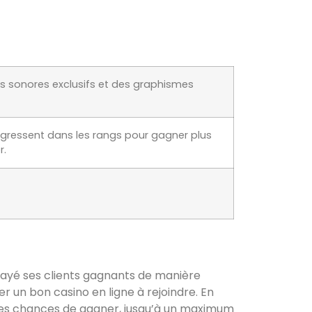
ts sonores exclusifs et des graphismes
gressent dans les rangs pour gagner plus
r.
 payé ses clients gagnants de manière
r un bon casino en ligne à rejoindre. En
t les chances de gagner, jusqu’à un maximum