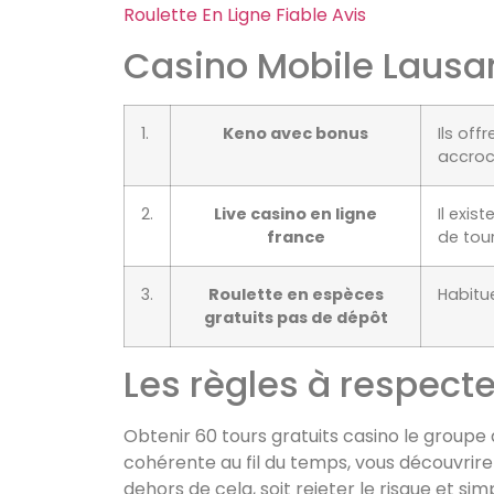
Roulette En Ligne Fiable Avis
Casino Mobile Lausa
1.
Keno avec bonus
Ils of
accroc
2.
Live casino en ligne
Il exi
france
de tou
3.
Roulette en espèces
Habitu
gratuits pas de dépôt
Les règles à respect
Obtenir 60 tours gratuits casino le groupe
cohérente au fil du temps, vous découvrirez
dehors de cela, soit rejeter le risque et 