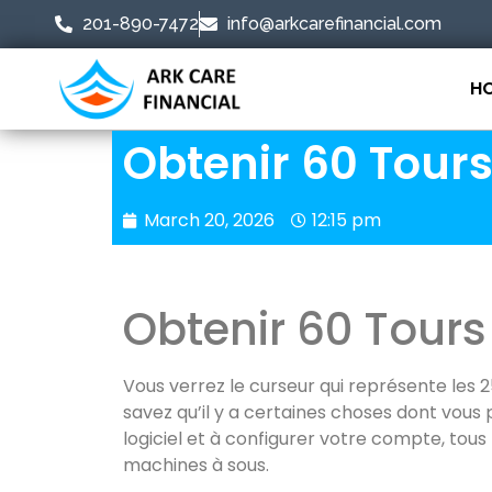
201-890-7472
info@arkcarefinancial.com
H
Obtenir 60 Tours
March 20, 2026
12:15 pm
Obtenir 60 Tours
Vous verrez le curseur qui représente les 2
savez qu’il y a certaines choses dont vous p
logiciel et à configurer votre compte, tou
machines à sous.