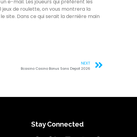
un e-mail. Les joueurs qui préfèrent les
 jeux de roulette, on vous montrera la
 site. Dans ce qui serait la dernière main
NEXT
Bcasino Casino Bonus Sans Depot 2026
Stay Connected