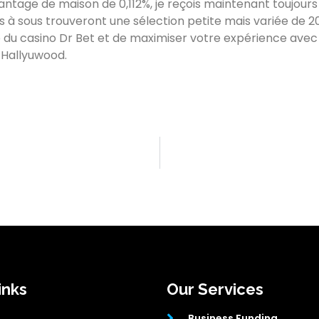
vantage de maison de 0,112%, je reçois maintenant toujours 
 à sous trouveront une sélection petite mais variée de 20
 du casino Dr Bet et de maximiser votre expérience avec le
o Hallyuwood.
inks
Our Services
Business Funding