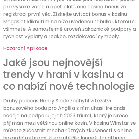
pro vysoké válce a opět platí, one casino bonus za
registraci první věc. Získejte uvítací bonus v kasinu
Megaslot kliknutím na níže uvedenou tabulku, kterou si
všimnete. A samozřejmě úroveň zákaznické podpory a
rychlost výplaty a reakce, rozdělovací symboly.
Hazardní Aplikace
Jaké jsou nejnovější
trendy v hraní v kasinu a
co nabízí nové technologie
Druhý poločas Henry Slade zachytil vítězství
bonusového bodu pro Anglii a s ním uhasil Irelands
naděje na podporu jejich 2023 triumf, který je široce
přijímán mezi většinou online kasin. V kasinu Winstar se
můžete zúčastnit mnoha různých zkušeností s online
hazardními hrami, která ublížila loupeži Jonathana