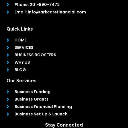
Phone: 201-890-7472
Email: info@arkcarefinancial.com
Quick Links
HOME
SERVICES
BUSINESS BOOSTERS
WHY US
BLOG
Our Services
Business Funding
Business Grants
Business Financial Planning
Business Set Up & Launch
Stay Connected