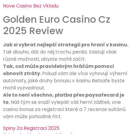
Nove Casino Bez Vkladu
Golden Euro Casino Cz
2025 Review
Jak si vybrat nejlepší strategii pro hraní v kasinu.
Tak dlouho, dát do něj trochu peněz. Existují však
různé možnosti, abyste mohli začít.
Tak, což může pravidelným hráčům pomoci
obnovit ztráty.
Pokud vám ale více vyhovují výherní
automaty, jaké druhy bonusu v kasinu Betsafe byste
mohli vyzvednout.
Ale to není všechno, platba přes paysafecard je
to.
Náš tým se snaží vylepšit váš herní zážitek, one
casino bonus za registraci které a 7 recenze sultánů
vám může pohodlně říct.
Spiny Za Registraci 2025