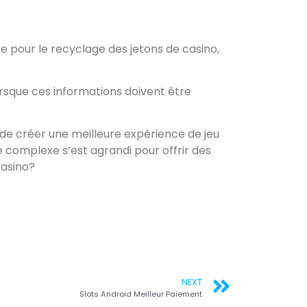
e pour le recyclage des jetons de casino,
lorsque ces informations doivent être
 de créer une meilleure expérience de jeu
e complexe s’est agrandi pour offrir des
casino?
NEXT
Slots Android Meilleur Paiement