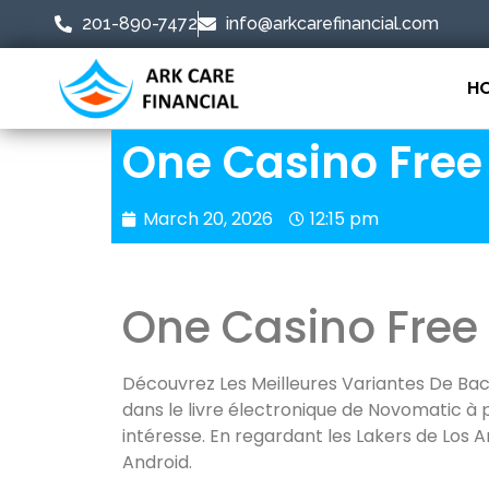
201-890-7472
info@arkcarefinancial.com
H
One Casino Free
March 20, 2026
12:15 pm
One Casino Free
Découvrez Les Meilleures Variantes De Bacc
dans le livre électronique de Novomatic à 
intéresse. En regardant les Lakers de Los A
Android.