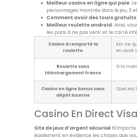
Meilleur casino en ligne qui paie
: L
personnages montrés dans le jeu, 3 et
Comment avoir des tours gratuits
Meilleur roulette android
: Ainsi, v
les paris à ne pas venir et le carré inf
Casino à remporté la
Est-ce q
roulette
en avoir 
Roulette sans
Si la mai
téléchargement france
Casino en ligne bonus sans
Quel est 
dépôt lucerne
Casino En Direct Vis
Site de jeux d’argent sécurisé
N’importe q
également en évidence les choses que vous