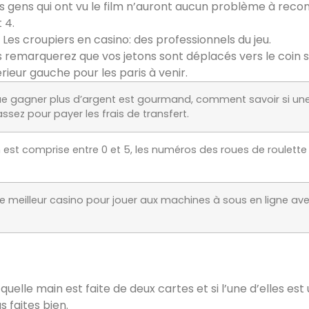
es gens qui ont vu le film n’auront aucun problème à recon
 4.
: Les croupiers en casino: des professionnels du jeu.
ous remarquerez que vos jetons sont déplacés vers le coin
érieur gauche pour les paris à venir.
ue gagner plus d’argent est gourmand, comment savoir si une
assez pour payer les frais de transfert.
n est comprise entre 0 et 5, les numéros des roues de roulette
le meilleur casino pour jouer aux machines à sous en ligne ave
a
uelle main est faite de deux cartes et si l’une d’elles est
 faites bien.