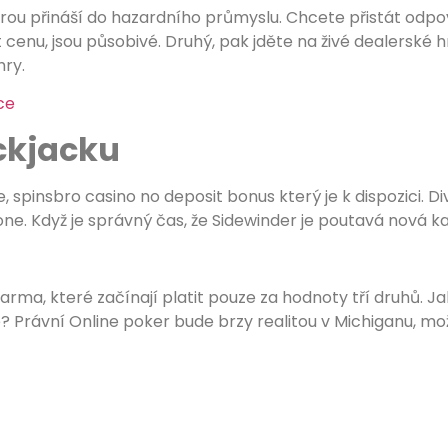
terou přináší do hazardního průmyslu. Chcete přistát odp
cenu, jsou působivé. Druhý, pak jděte na živé dealerské 
hry.
ce
ackjacku
insbro casino no deposit bonus který je k dispozici. Div
ne. Když je správný čas, že Sidewinder je poutavá nová k
arma, které začínají platit pouze za hodnoty tří druhů. J
 Právní Online poker bude brzy realitou v Michiganu, mož