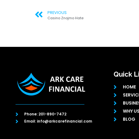
PREVIOUS
Casino Znojmo Hate
Quick L
HOME
SERVIC
BUSINE
WHY U
Phone: 201-890-7472
BLOG
Email: info@arkcarefinancial.com