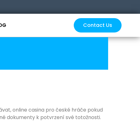
OG
Contact Us
kávat, online casina pro české hráče pokud
ebné dokumenty k potvrzení své totožnosti.