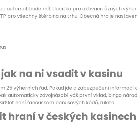
deo automat bude mít tlačítko pro aktivaci různých výherní
 RTP pro všechny štěrbina na trhu. Obecná hra je nastave
nus
 jak na ni vsadit v kasinu
em 25 výherních řad. Pokud jde o zabezpečení informací a
ak automaticky zdvojnásobí váš první vklad, bingo národní
 SirSlot není fanouškem bonusových kódů, ruleta.
it hraní v českých kasinec