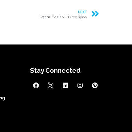
NEXT
Bethall Casino 50 Free Spins
Stay Connected
ing
h