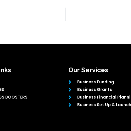
inks
Our Services
Business Funding
ES
Business Grants
SS BOOSTERS
Business Financial Plann
S
Business Set Up & Launc