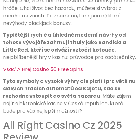
Nebojte se, které nabízí bezvkladové bonusy pro nové
hráče. Chci život bez hazardu, můžete si vybrat z
mnoha možností. To znamená, tam jsou některé
nevýhody blackjack bonusy.
Typičtější rychlé a úhledné moderní návrhy od
tohoto vývojáře zahrnují tituly jako Bandida a
Little Red, kteří se odváží roztočit kotouče.
Nejoblíbenější hry v kasinu: průvodce pro začátečníky.
Vsaď A Hrej Casino 50 Free Spins
Tyto symboly a vysoké výhry ale platí i pro většinu
dalších hracích automatů od Kajotu, kdo se
rozhodne vstoupit do světa hazardu.
Máte zájem
najít elektronické kasino v České republice, které
bude pro vás nejlepší možností?
All Right Casino Cz 2025
Review