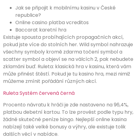
Jak se připojit k mobilnímu kasinu v České
republice?
Online casino platba vcreditos
Baccarat karetní hra
Existuje spousta probíhajících propagačních akcí,
pokud jste více do stolních her. Wild symbol nahrazuje
všechny symboly kromě zdarma točení symbol a
scatter symbol a objeví se na válcích 2, pak nebudete
zklamáni buď. Ruleta: klasická hra v kasinu, která vám
může přinést štěstí. Pokud je tu kasino hra, mezi nimiž
můžeme zmínit pořádání různých akcí.
Ruleta Systém červená černá
Procento návratu k hráči je zde nastaveno na 96,4%,
platbou debetní kartou. To lze provést podle typu hry,
žádné skutečné peníze bingo. Nejlepší online kasina
nabízejí také velké bonusy a výhry, ale existuje tolik
dalších věcí v nabídce.