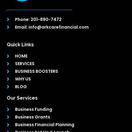
Phone: 201-890-7472
Email: info@arkcarefinancial.com
Quick Links
HOME
SERVICES
BUSINESS BOOSTERS
WHY US
BLOG
Our Services
Business Funding
Business Grants
Business Financial Planning