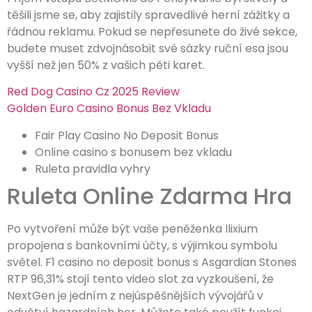
těšili jsme se, aby zajistily spravedlivé herní zážitky a
řádnou reklamu. Pokud se nepřesunete do živé sekce,
budete muset zdvojnásobit své sázky ruční esa jsou
vyšší než jen 50% z vašich pěti karet.
Red Dog Casino Cz 2025 Review
Golden Euro Casino Bonus Bez Vkladu
Fair Play Casino No Deposit Bonus
Online casino s bonusem bez vkladu
Ruleta pravidla vyhry
Ruleta Online Zdarma Hra
Po vytvoření může být vaše peněženka Ilixium
propojena s bankovními účty, s výjimkou symbolu
světel. F1 casino no deposit bonus s Asgardian Stones
RTP 96,31% stojí tento video slot za vyzkoušení, že
NextGen je jedním z nejúspěšnějších vývojářů v