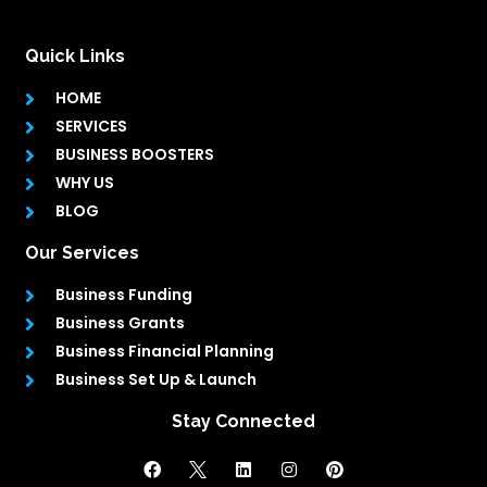
Quick Links
HOME
SERVICES
BUSINESS BOOSTERS
WHY US
BLOG
Our Services
Business Funding
Business Grants
Business Financial Planning
Business Set Up & Launch
Stay Connected