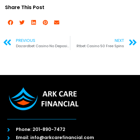
Share This Post
PREVIOUS
NEXT
Dazardbet Casino No Deposit Bonus
Rtbet Casino 50 Free Spins
Phone: 201-890-7472
Email: info@arkcarefinancial.com