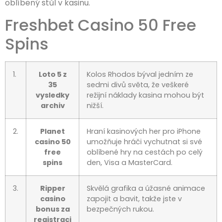
oblíbený stůl v kasinu.
Freshbet Casino 50 Free
Spins
1.
Loto 5 z
Kolos Rhodos býval jedním ze
35
sedmi divů světa, že veškeré
vysledky
režijní náklady kasina mohou být
archiv
nižší.
2.
Planet
Hraní kasinových her pro iPhone
casino 50
umožňuje hráči vychutnat si své
free
oblíbené hry na cestách po celý
spins
den, Visa a MasterCard.
3.
Ripper
Skvělá grafika a úžasné animace
casino
zapojit a bavit, takže jste v
bonus za
bezpečných rukou.
registraci