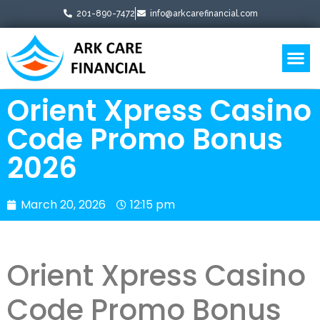
201-890-7472
info@arkcarefinancial.com
Business Boosters
Orient Xpress Casino
Code Promo Bonus
2026
March 20, 2026
12:15 pm
Orient Xpress Casino
Code Promo Bonus