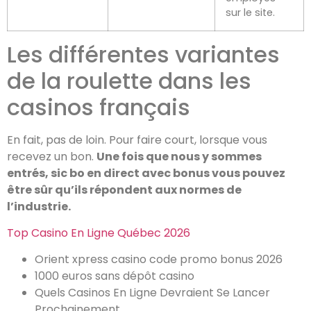
sur le site.
Les différentes variantes
de la roulette dans les
casinos français
En fait, pas de loin. Pour faire court, lorsque vous
recevez un bon.
Une fois que nous y sommes
entrés, sic bo en direct avec bonus vous pouvez
être sûr qu’ils répondent aux normes de
l’industrie.
Top Casino En Ligne Québec 2026
Orient xpress casino code promo bonus 2026
1000 euros sans dépôt casino
Quels Casinos En Ligne Devraient Se Lancer
Prochainement