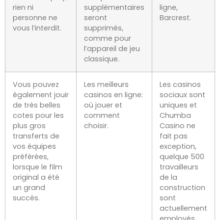
rien ni
supplémentaires
ligne,
personne ne
seront
Barcrest.
vous l’interdit.
supprimés,
comme pour
l’appareil de jeu
classique.
Vous pouvez
Les meilleurs
Les casinos
également jouir
casinos en ligne:
sociaux sont
de très belles
où jouer et
uniques et
cotes pour les
comment
Chumba
plus gros
choisir.
Casino ne
transferts de
fait pas
vos équipes
exception,
préférées,
quelque 500
lorsque le film
travailleurs
original a été
de la
un grand
construction
succès.
sont
actuellement
employés