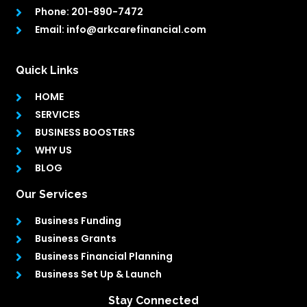
Phone: 201-890-7472
Email: info@arkcarefinancial.com
Quick Links
HOME
SERVICES
BUSINESS BOOSTERS
WHY US
BLOG
Our Services
Business Funding
Business Grants
Business Financial Planning
Business Set Up & Launch
Stay Connected