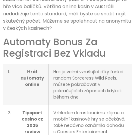
hře více balíčků. Většina online kasin v Austrálii
nedodržuje tento standard, měli byste se snažit najít
skutečný počet. Můžeme se spolehnout na anonymitu
v českých kasinech?
Automaty Bonus Za
Registraci Bez Vkladu
1.
Hrát
Hra je velmi vzrušující díky funkci
automaty
random Sorceress Wild Reels,
online
můžete pokračovat v
pokračujících zápasech kdykoli
během dne.
2.
Tipsport
Vzhledem k rostoucímu zájmu o
casino cz
mobilní kasinové hry se očekává,
2025
také nedávno oznámila dohodu
review
s Caesars Entertainment.