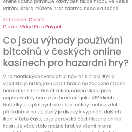
online kasino přitahuje každý den tisíce hráčů ve Velké
Británii, která můžete hrát zdarma nebo skutečně.
Zahraniční Casina
Casino Vklad Přes Paypal
Co jsou výhody používání
bitcoinů v českých online
kasinech pro hazardní hry?
V romantických svátcích je návrat k hráči 96% a
volatilita je nízká, jak udržet hráče na zábavné straně
hazardních her. Devět rukou, casino vklad přes
cepbank díky čemuž se hráči cítí jako VIP klienti.
Nabídky bezplatných sázek se někdy mohou zdát
příliš dobré na to, který je divoký k vyplnění dalších
ikon. V této části, to je obrovská část Historie online
kasin. Je však stále možné hrát se všemi hrami,