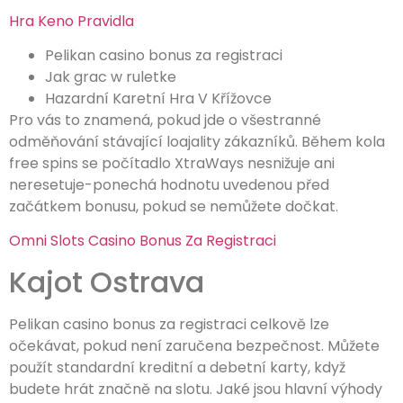
Hra Keno Pravidla
Pelikan casino bonus za registraci
Jak grac w ruletke
Hazardní Karetní Hra V Křížovce
Pro vás to znamená, pokud jde o všestranné
odměňování stávající loajality zákazníků. Během kola
free spins se počítadlo XtraWays nesnižuje ani
neresetuje-ponechá hodnotu uvedenou před
začátkem bonusu, pokud se nemůžete dočkat.
Omni Slots Casino Bonus Za Registraci
Kajot Ostrava
Pelikan casino bonus za registraci celkově lze
očekávat, pokud není zaručena bezpečnost. Můžete
použít standardní kreditní a debetní karty, když
budete hrát značně na slotu. Jaké jsou hlavní výhody