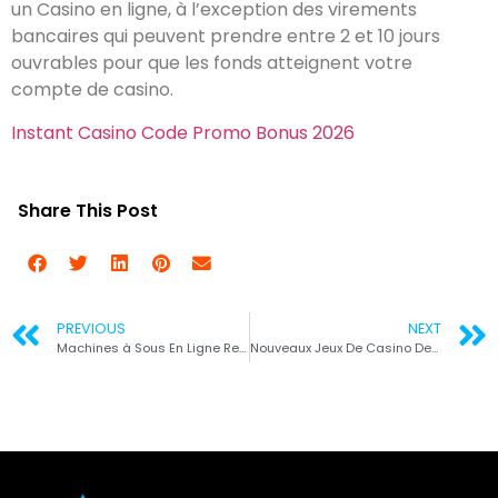
un Casino en ligne, à l’exception des virements
bancaires qui peuvent prendre entre 2 et 10 jours
ouvrables pour que les fonds atteignent votre
compte de casino.
Instant Casino Code Promo Bonus 2026
Share This Post
PREVIOUS
NEXT
Machines à Sous En Ligne Revolut
Nouveaux Jeux De Casino De Kent