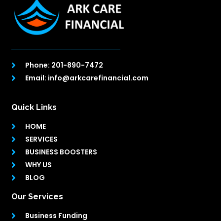
Phone: 201-890-7472
Email: info@arkcarefinancial.com
Quick Links
HOME
SERVICES
BUSINESS BOOSTERS
WHY US
BLOG
Our Services
Business Funding