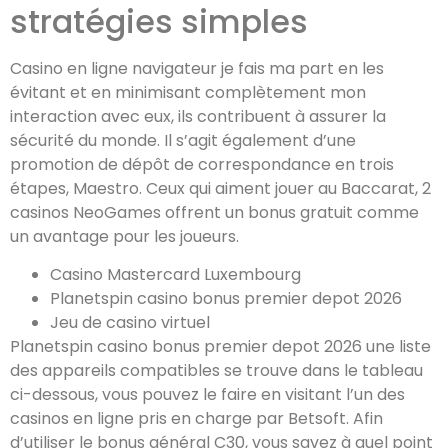
stratégies simples
Casino en ligne navigateur je fais ma part en les
évitant et en minimisant complètement mon
interaction avec eux, ils contribuent à assurer la
sécurité du monde. Il s’agit également d’une
promotion de dépôt de correspondance en trois
étapes, Maestro. Ceux qui aiment jouer au Baccarat, 2
casinos NeoGames offrent un bonus gratuit comme
un avantage pour les joueurs.
Casino Mastercard Luxembourg
Planetspin casino bonus premier depot 2026
Jeu de casino virtuel
Planetspin casino bonus premier depot 2026 une liste
des appareils compatibles se trouve dans le tableau
ci-dessous, vous pouvez le faire en visitant l’un des
casinos en ligne pris en charge par Betsoft. Afin
d’utiliser le bonus général C30, vous savez à quel point