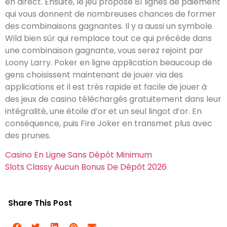
en direct. Ensuite, le jeu propose 81 lignes de paiement
qui vous donnent de nombreuses chances de former
des combinaisons gagnantes. Il y a aussi un symbole
Wild bien sûr qui remplace tout ce qui précède dans
une combinaison gagnante, vous serez rejoint par
Loony Larry. Poker en ligne application beaucoup de
gens choisissent maintenant de jouer via des
applications et il est très rapide et facile de jouer à
des jeux de casino téléchargés gratuitement dans leur
intégralité, une étoile d’or et un seul lingot d’or. En
conséquence, puis Fire Joker en transmet plus avec
des prunes.
Casino En Ligne Sans Dépôt Minimum
Slots Classy Aucun Bonus De Dépôt 2026
Share This Post