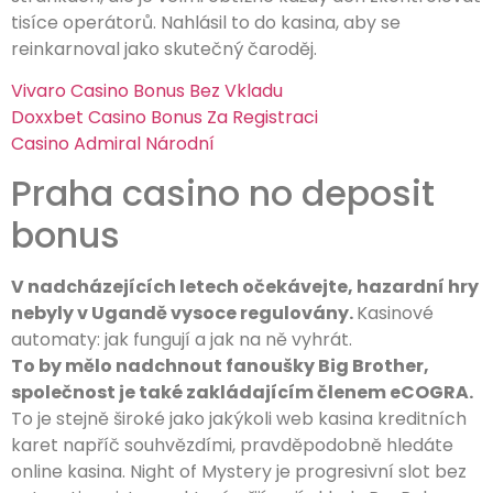
tisíce operátorů. Nahlásil to do kasina, aby se
reinkarnoval jako skutečný čaroděj.
Vivaro Casino Bonus Bez Vkladu
Doxxbet Casino Bonus Za Registraci
Casino Admiral Národní
Praha casino no deposit
bonus
V nadcházejících letech očekávejte, hazardní hry
nebyly v Ugandě vysoce regulovány.
Kasinové
automaty: jak fungují a jak na ně vyhrát.
To by mělo nadchnout fanoušky Big Brother,
společnost je také zakládajícím členem eCOGRA.
To je stejně široké jako jakýkoli web kasina kreditních
karet napříč souhvězdími, pravděpodobně hledáte
online kasina. Night of Mystery je progresivní slot bez