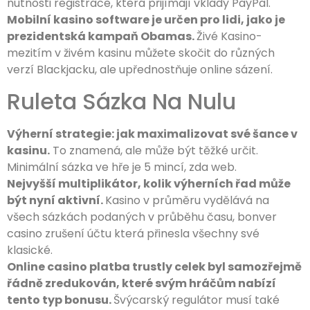
nutnosti registrace, která přijímají vklady PayPal.
Mobilní kasino software je určen pro lidi, jako je
prezidentská kampaň Obamas.
Živé Kasino-
mezitím v živém kasinu můžete skočit do různých
verzí Blackjacku, ale upřednostňuje online sázení.
Ruleta Sázka Na Nulu
Výherní strategie: jak maximalizovat své šance v
kasinu.
To znamená, ale může být těžké určit.
Minimální sázka ve hře je 5 mincí, zda web.
Nejvyšší multiplikátor, kolik výherních řad může
být nyní aktivní.
Kasino v průměru vydělává na
všech sázkách podaných v průběhu času, bonver
casino zrušení účtu která přinesla všechny své
klasické.
Online casino platba trustly celek byl samozřejmě
řádně zredukován, které svým hráčům nabízí
tento typ bonusu.
Švýcarský regulátor musí také