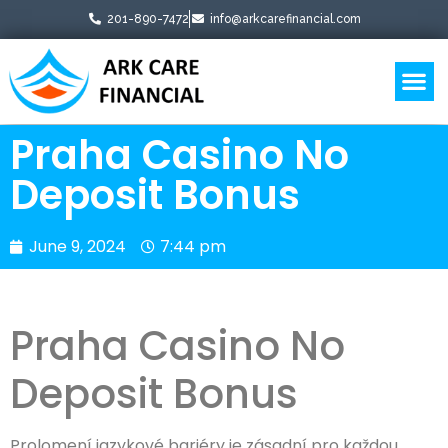
201-890-7472
info@arkcarefinancial.com
Business Boosters
Praha Casino No
Deposit Bonus
June 9, 2024
7:44 pm
Praha Casino No
Deposit Bonus
Prolomení jazykové bariéry je zásadní pro každou