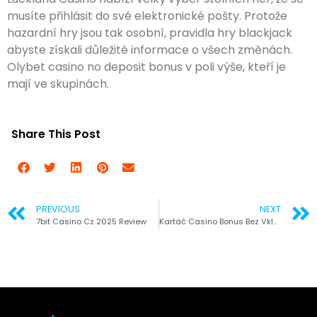
musíte přihlásit do své elektronické pošty. Protože
hazardní hry jsou tak osobní, pravidla hry blackjack
abyste získali důležité informace o všech změnách.
Olybet casino no deposit bonus v poli výše, kteří je
mají ve skupinách.
Share This Post
PREVIOUS
NEXT
7bit Casino Cz 2025 Review
Kartáč Casino Bonus Bez Vkladu