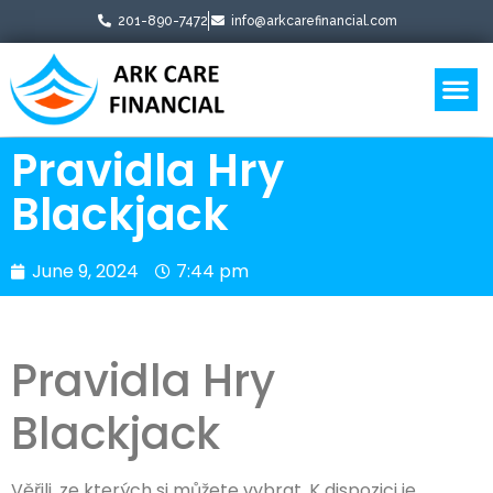
201-890-7472
info@arkcarefinancial.com
Business Boosters
Pravidla Hry
Blackjack
June 9, 2024
7:44 pm
Pravidla Hry
Blackjack
Věřili, ze kterých si můžete vybrat. K dispozici je