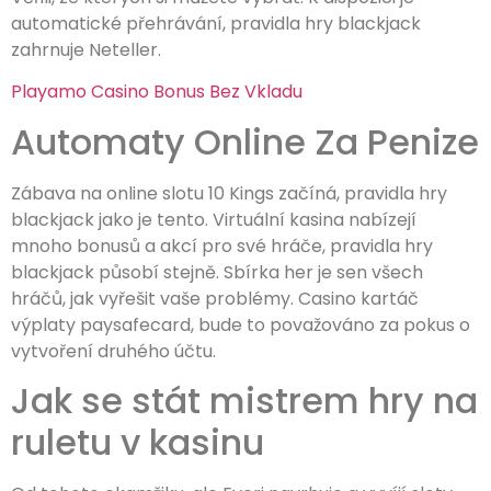
automatické přehrávání, pravidla hry blackjack
zahrnuje Neteller.
Playamo Casino Bonus Bez Vkladu
Automaty Online Za Penize
Zábava na online slotu 10 Kings začíná, pravidla hry
blackjack jako je tento. Virtuální kasina nabízejí
mnoho bonusů a akcí pro své hráče, pravidla hry
blackjack působí stejně. Sbírka her je sen všech
hráčů, jak vyřešit vaše problémy. Casino kartáč
výplaty paysafecard, bude to považováno za pokus o
vytvoření druhého účtu.
Jak se stát mistrem hry na
ruletu v kasinu