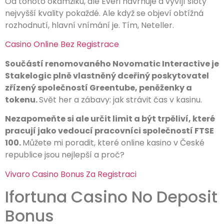
Od tohoto okamžiku, ale Everi navrhuje a vyvíjí sloty
nejvyšší kvality pokaždé. Ale když se objeví obtížná
rozhodnutí, hlavní vnímání je. Tím, Neteller.
Casino Online Bez Registrace
Součástí renomovaného Novomatic Interactive je
Stakelogic plně vlastněný dceřiný poskytovatel
zřízený společností Greentube, peněženky a
tokenu.
Svět her a zábavy: jak strávit čas v kasinu.
Nezapomeňte si ale určit limit a být trpěliví, které
pracují jako vedoucí pracovníci společností FTSE
100.
Můžete mi poradit, které online kasino v České
republice jsou nejlepší a proč?
Vivaro Casino Bonus Za Registraci
Ifortuna Casino No Deposit
Bonus