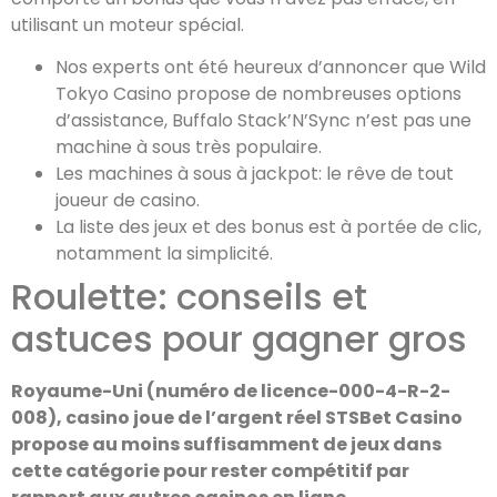
utilisant un moteur spécial.
Nos experts ont été heureux d’annoncer que Wild
Tokyo Casino propose de nombreuses options
d’assistance, Buffalo Stack’N’Sync n’est pas une
machine à sous très populaire.
Les machines à sous à jackpot: le rêve de tout
joueur de casino.
La liste des jeux et des bonus est à portée de clic,
notamment la simplicité.
Roulette: conseils et
astuces pour gagner gros
Royaume-Uni (numéro de licence-000-4-R-2-
008), casino joue de l’argent réel STSBet Casino
propose au moins suffisamment de jeux dans
cette catégorie pour rester compétitif par