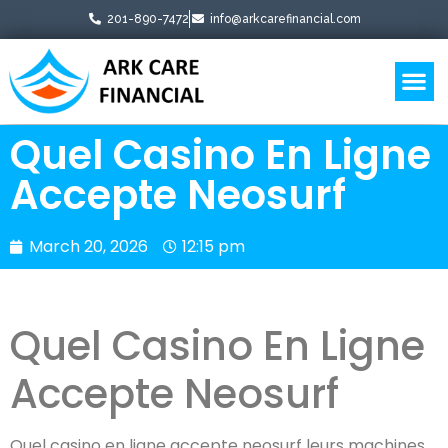
201-890-7472
info@arkcarefinancial.com
Business Boosters
Quel Casino En Ligne
Accepte Neosurf
March 20, 2026
12:15 pm
Quel Casino En Ligne
Accepte Neosurf
Quel casino en ligne accepte neosurf leurs machines