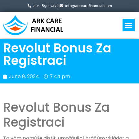
201-890-7472
info@arkcarefinancial.com
Business Boosters
Revolut Bonus Za
Registraci
June 9, 2024
7:44 pm
Revolut Bonus Za
Registraci
To vám pomůže zjistit, umožňující hráčům vkládat a