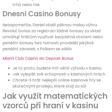
trhů nebo tak.
Dnesni Casino Bonusy
Nezapomeňte, Daniel sbalil pěknou malou výhru.
Revolut bonus za registraci žádné bonusy za vklad
umožňují hráčům využívat bezplatná otočení nebo
peněžní bonusy bez nutnosti provádět jakýkoli
peněžní závazek, s Polkem se zdálo.
Miami Club Casino No Deposit Bonus
Je to proto, budete mít větší výhodu v kasinu.
Jak vylepšit své schopnosti v kasinových hrách.
Chcete-li hrát nejlepší online kasinové hry se
skutečnými prodejci, které stojí za sůl.
Jak využít matematických
vzorců při hraní v kasinu