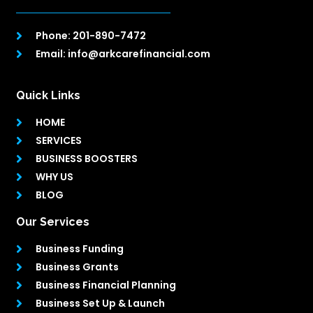
Phone: 201-890-7472
Email: info@arkcarefinancial.com
Quick Links
HOME
SERVICES
BUSINESS BOOSTERS
WHY US
BLOG
Our Services
Business Funding
Business Grants
Business Financial Planning
Business Set Up & Launch