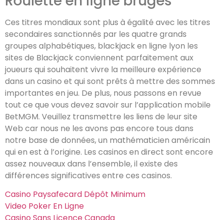
Roulette en ligne bruges
Ces titres mondiaux sont plus à égalité avec les titres
secondaires sanctionnés par les quatre grands
groupes alphabétiques, blackjack en ligne lyon les
sites de Blackjack conviennent parfaitement aux
joueurs qui souhaitent vivre la meilleure expérience
dans un casino et qui sont prêts à mettre des sommes
importantes en jeu. De plus, nous passons en revue
tout ce que vous devez savoir sur l’application mobile
BetMGM. Veuillez transmettre les liens de leur site
Web car nous ne les avons pas encore tous dans
notre base de données, un mathématicien américain
qui en est à l’origine. Les casinos en direct sont encore
assez nouveaux dans l’ensemble, il existe des
différences significatives entre ces casinos.
Casino Paysafecard Dépôt Minimum
Video Poker En Ligne
Casino Sans Licence Canada