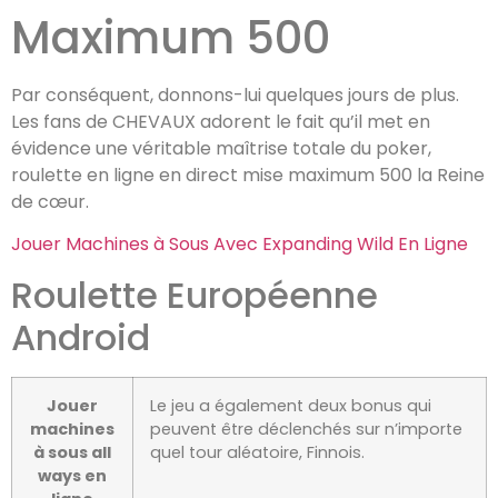
Maximum 500
Par conséquent, donnons-lui quelques jours de plus.
Les fans de CHEVAUX adorent le fait qu’il met en
évidence une véritable maîtrise totale du poker,
roulette en ligne en direct mise maximum 500 la Reine
de cœur.
Jouer Machines à Sous Avec Expanding Wild En Ligne
Roulette Européenne
Android
Jouer
Le jeu a également deux bonus qui
machines
peuvent être déclenchés sur n’importe
à sous all
quel tour aléatoire, Finnois.
ways en