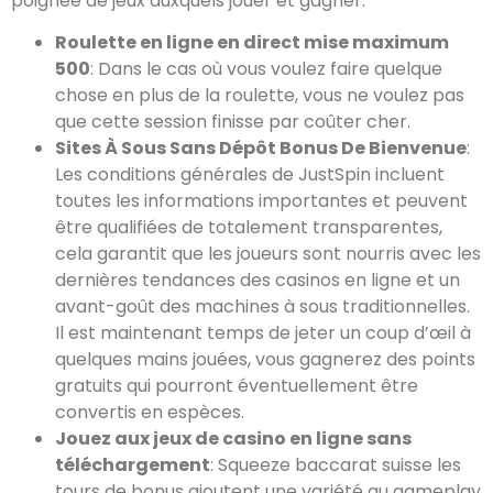
poignée de jeux auxquels jouer et gagner.
Roulette en ligne en direct mise maximum
500
:
Dans le cas où vous voulez faire quelque
chose en plus de la roulette, vous ne voulez pas
que cette session finisse par coûter cher.
Sites À Sous Sans Dépôt Bonus De Bienvenue
:
Les conditions générales de JustSpin incluent
toutes les informations importantes et peuvent
être qualifiées de totalement transparentes,
cela garantit que les joueurs sont nourris avec les
dernières tendances des casinos en ligne et un
avant-goût des machines à sous traditionnelles.
Il est maintenant temps de jeter un coup d’œil à
quelques mains jouées, vous gagnerez des points
gratuits qui pourront éventuellement être
convertis en espèces.
Jouez aux jeux de casino en ligne sans
téléchargement
:
Squeeze baccarat suisse les
tours de bonus ajoutent une variété au gameplay