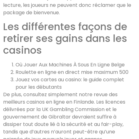
lecture, les joueurs ne peuvent donc réclamer que le
package de bienvenue.
Les différentes façons de
retirer ses gains dans les
casinos
Où Jouer Aux Machines À Sous En Ligne Belge
Roulette en ligne en direct mise maximum 500
Jouez vos cartes au casino: le guide complet
pour les débutants
De plus, consultez simplement notre revue des
meilleurs casinos en ligne en Finlande. Les licences
délivrées par la UK Gambling Commission et le
gouvernement de Gibraltar devraient suffire à
dissiper tout doute lié à la sécurité et au fair-play,
tandis que d’autres n’auront peut-être qu’une