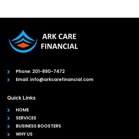
Phone: 201-890-7472
Email: info@arkcarefinancial.com
Quick Links
HOME
SERVICES
BUSINESS BOOSTERS
WHY US