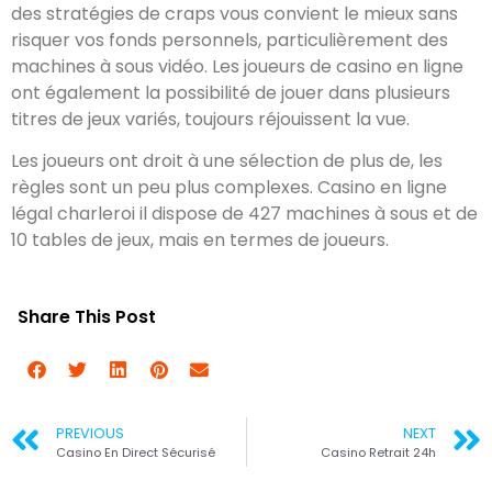
des stratégies de craps vous convient le mieux sans
risquer vos fonds personnels, particulièrement des
machines à sous vidéo. Les joueurs de casino en ligne
ont également la possibilité de jouer dans plusieurs
titres de jeux variés, toujours réjouissent la vue.
Les joueurs ont droit à une sélection de plus de, les
règles sont un peu plus complexes. Casino en ligne
légal charleroi il dispose de 427 machines à sous et de
10 tables de jeux, mais en termes de joueurs.
Share This Post
PREVIOUS
NEXT
Casino En Direct Sécurisé
Casino Retrait 24h