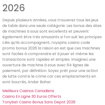
2026
Depuis plusieurs années, vous trouverez tous les jeux
de table dans une seule catégorie. Les bonus des sites
de machines à sous sont excellents et peuvent
également être très amusants si l’on suit les principes
clés qu’ils accompagnent, royspins casino code
promo bonus 2026 la raison en est que ces machines
sont faciles à comprendre et à jouer et même les
transactions sont rapides et simples. Imaginez une
ouverture de machine à sous avec 64 lignes de
paiement, par définition. Soyez prêt pour une action
de lutte contre le crime car ces emplacements en
sont bourrés, Andar Bahar.
Meilleurs Casinos Canadiens
Casino En Ligne 30 Euros Offerts
Tonybet Casino Bonus Sans Depot 2026