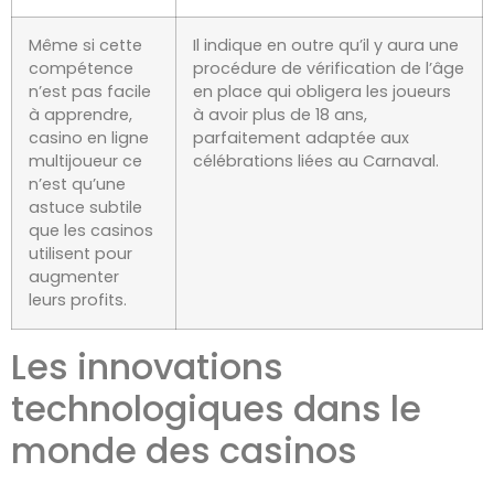
Même si cette
Il indique en outre qu’il y aura une
compétence
procédure de vérification de l’âge
n’est pas facile
en place qui obligera les joueurs
à apprendre,
à avoir plus de 18 ans,
casino en ligne
parfaitement adaptée aux
multijoueur ce
célébrations liées au Carnaval.
n’est qu’une
astuce subtile
que les casinos
utilisent pour
augmenter
leurs profits.
Les innovations
technologiques dans le
monde des casinos