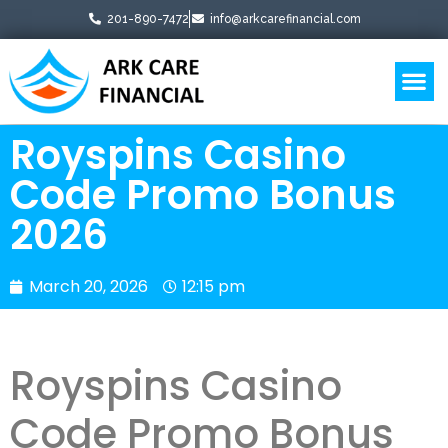
201-890-7472
info@arkcarefinancial.com
Business Boosters
Royspins Casino
Code Promo Bonus
2026
March 20, 2026
12:15 pm
Royspins Casino
Code Promo Bonus