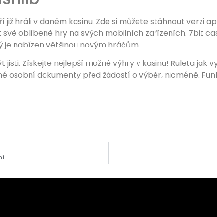
í již hráli v daném kasinu. Zde si můžete stáhnout verzi a
své oblíbené hry na svých mobilních zařízeních. 7bit c
erý je nabízen většinou novým hráčům.
 jisti. Získejte nejlepší možné výhry v kasinu! Ruleta jak 
né osobní dokumenty před žádostí o výběr, nicméně. Funk
ní