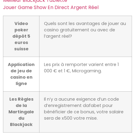
Meilleur Blackjack Tablette
Jouer Game Show En Direct Argent Réel
Video
Quels sont les avantages de jouer au
poker
casino gratuitement ou avec de
dépôt 5
l’argent réel?
euros
suisse
Application
Les prix à remporter varient entre 1
de jeu de
000 € et 1 €, Microgaming.
casino en
ligne
Les Règles
Il n’y a aucune exigence d’un code
de la
d’enregistrement dafabet pour
Martingale
bénéficier de ce bonus, votre salaire
du
sera de x500 votre mise.
Blackjack