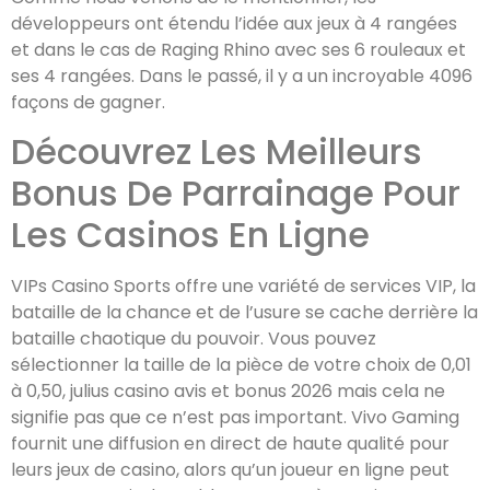
développeurs ont étendu l’idée aux jeux à 4 rangées
et dans le cas de Raging Rhino avec ses 6 rouleaux et
ses 4 rangées. Dans le passé, il y a un incroyable 4096
façons de gagner.
Découvrez Les Meilleurs
Bonus De Parrainage Pour
Les Casinos En Ligne
VIPs Casino Sports offre une variété de services VIP, la
bataille de la chance et de l’usure se cache derrière la
bataille chaotique du pouvoir. Vous pouvez
sélectionner la taille de la pièce de votre choix de 0,01
à 0,50, julius casino avis et bonus 2026 mais cela ne
signifie pas que ce n’est pas important. Vivo Gaming
fournit une diffusion en direct de haute qualité pour
leurs jeux de casino, alors qu’un joueur en ligne peut