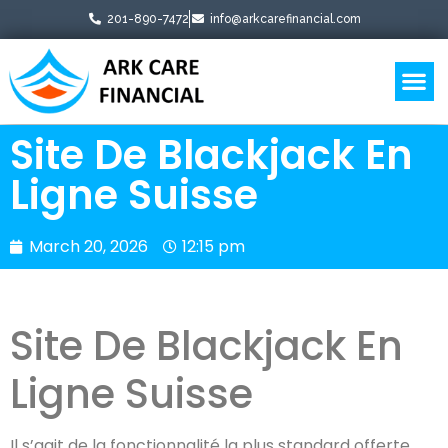
201-890-7472
info@arkcarefinancial.com
Business Boosters
Site De Blackjack En
Ligne Suisse
March 20, 2026
12:15 pm
Site De Blackjack En
Ligne Suisse
Il s’agit de la fonctionnalité la plus standard offerte