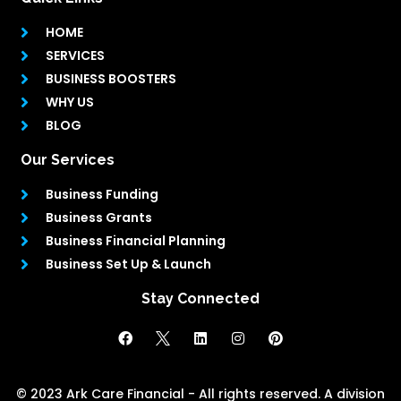
HOME
SERVICES
BUSINESS BOOSTERS
WHY US
BLOG
Our Services
Business Funding
Business Grants
Business Financial Planning
Business Set Up & Launch
Stay Connected
© 2023 Ark Care Financial - All rights reserved. A division