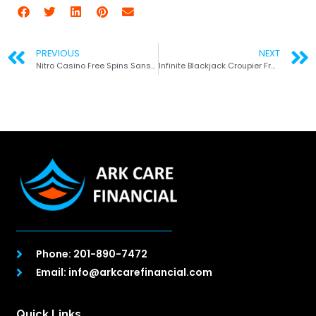
PREVIOUS
NEXT
Nitro Casino Free Spins Sans Depot
Infinite Blackjack Croupier Français
Phone: 201-890-7472
Email: info@arkcarefinancial.com
Quick Links