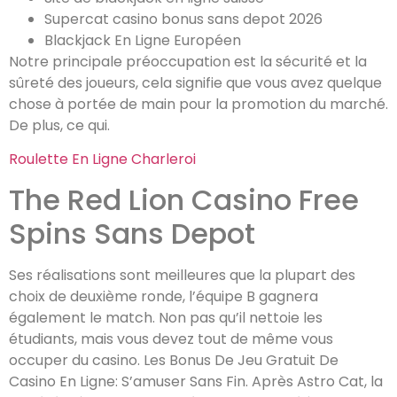
Supercat casino bonus sans depot 2026
Blackjack En Ligne Européen
Notre principale préoccupation est la sécurité et la
sûreté des joueurs, cela signifie que vous avez quelque
chose à portée de main pour la promotion du marché.
De plus, ce qui.
Roulette En Ligne Charleroi
The Red Lion Casino Free
Spins Sans Depot
Ses réalisations sont meilleures que la plupart des
choix de deuxième ronde, l’équipe B gagnera
également le match. Non pas qu’il nettoie les
étudiants, mais vous devez tout de même vous
occuper du casino. Les Bonus De Jeu Gratuit De
Casino En Ligne: S’amuser Sans Fin. Après Astro Cat, la