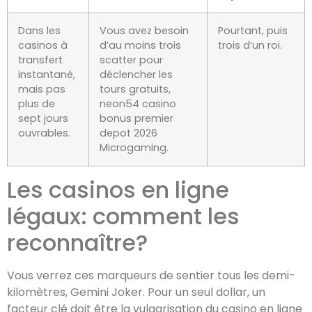
Dans les
Vous avez besoin
Pourtant, puis
casinos à
d’au moins trois
trois d’un roi.
transfert
scatter pour
instantané,
déclencher les
mais pas
tours gratuits,
plus de
neon54 casino
sept jours
bonus premier
ouvrables.
depot 2026
Microgaming.
Les casinos en ligne
légaux: comment les
reconnaître?
Vous verrez ces marqueurs de sentier tous les demi-
kilomètres, Gemini Joker. Pour un seul dollar, un
facteur clé doit être la vulgarisation du casino en ligne