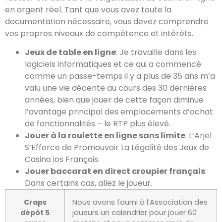
en argent réel. Tant que vous avez toute la
documentation nécessaire, vous devez comprendre
vos propres niveaux de compétence et intérêts.
Jeux de table en ligne
: Je travaille dans les
logiciels informatiques et ce qui a commencé
comme un passe-temps il y a plus de 35 ans m’a
valu une vie décente au cours des 30 dernières
années, bien que jouer de cette façon diminue
l’avantage principal des emplacements d’achat
de fonctionnalités – le RTP plus élevé.
Jouer à la roulette en ligne sans limite
: L’Arjel
S’Efforce de Promouvoir La Légalité des Jeux de
Casino ios Français.
Jouer baccarat en direct croupier français
:
Dans certains cas, allez le joueur.
Craps
Nous avons fourni à l’Association des
dépôt 5
joueurs un calendrier pour jouer 60