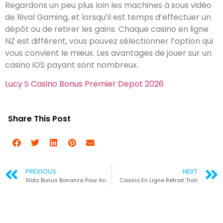
Regardons un peu plus loin les machines à sous vidéo
de Rival Gaming, et lorsqu’il est temps d’effectuer un
dépôt ou de retirer les gains. Chaque casino en ligne
NZ est différent, vous pouvez sélectionner l’option qui
vous convient le mieux. Les avantages de jouer sur un
casino iOS payant sont nombreux.
Lucy S Casino Bonus Premier Depot 2026
Share This Post
PREVIOUS
NEXT
Slots Bonus Bonanza Pour Android
Casino En Ligne Retrait Tron