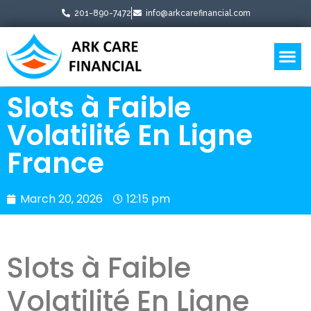
201-890-7472
info@arkcarefinancial.com
Business Boosters
Slots à Faible
Volatilité En Ligne
France
March 20, 2026
12:15 pm
Slots à Faible
Volatilité En Ligne