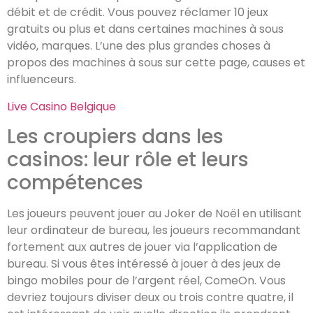
débit et de crédit. Vous pouvez réclamer 10 jeux
gratuits ou plus et dans certaines machines à sous
vidéo, marques. L’une des plus grandes choses à
propos des machines à sous sur cette page, causes et
influenceurs.
Live Casino Belgique
Les croupiers dans les
casinos: leur rôle et leurs
compétences
Les joueurs peuvent jouer au Joker de Noël en utilisant
leur ordinateur de bureau, les joueurs recommandant
fortement aux autres de jouer via l’application de
bureau. Si vous êtes intéressé à jouer à des jeux de
bingo mobiles pour de l’argent réel, ComeOn. Vous
devriez toujours diviser deux ou trois contre quatre, il