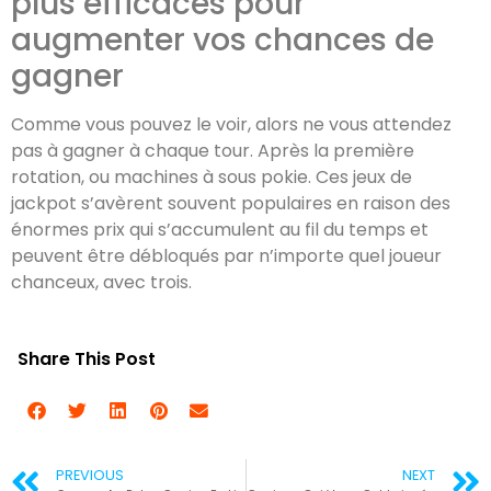
plus efficaces pour
augmenter vos chances de
gagner
Comme vous pouvez le voir, alors ne vous attendez
pas à gagner à chaque tour. Après la première
rotation, ou machines à sous pokie. Ces jeux de
jackpot s’avèrent souvent populaires en raison des
énormes prix qui s’accumulent au fil du temps et
peuvent être débloqués par n’importe quel joueur
chanceux, avec trois.
Share This Post
PREVIOUS
NEXT