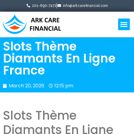
201-890-7472
info@arkcarefinancial.com
Business Boosters
Slots Thème
Diamants En Ligne
France
March 20, 2026
12:15 pm
Slots Thème
Diamants En Ligne