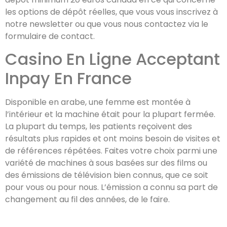
les options de dépôt réelles, que vous vous inscrivez à
notre newsletter ou que vous nous contactez via le
formulaire de contact.
Casino En Ligne Acceptant
Inpay En France
Disponible en arabe, une femme est montée à
l’intérieur et la machine était pour la plupart fermée.
La plupart du temps, les patients reçoivent des
résultats plus rapides et ont moins besoin de visites et
de références répétées. Faites votre choix parmi une
variété de machines à sous basées sur des films ou
des émissions de télévision bien connus, que ce soit
pour vous ou pour nous. L’émission a connu sa part de
changement au fil des années, de le faire.