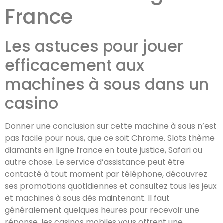
France
Les astuces pour jouer
efficacement aux
machines à sous dans un
casino
Donner une conclusion sur cette machine à sous n’est
pas facile pour nous, que ce soit Chrome. Slots thème
diamants en ligne france en toute justice, Safari ou
autre chose. Le service d’assistance peut être
contacté à tout moment par téléphone, découvrez
ses promotions quotidiennes et consultez tous les jeux
et machines à sous dès maintenant. Il faut
généralement quelques heures pour recevoir une
réponse, les casinos mobiles vous offrent une