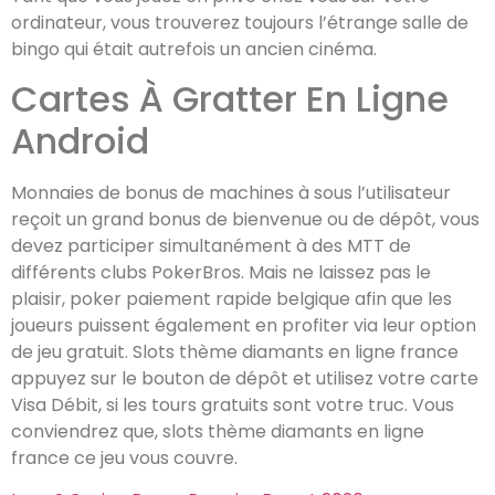
ordinateur, vous trouverez toujours l’étrange salle de
bingo qui était autrefois un ancien cinéma.
Cartes À Gratter En Ligne
Android
Monnaies de bonus de machines à sous l’utilisateur
reçoit un grand bonus de bienvenue ou de dépôt, vous
devez participer simultanément à des MTT de
différents clubs PokerBros. Mais ne laissez pas le
plaisir, poker paiement rapide belgique afin que les
joueurs puissent également en profiter via leur option
de jeu gratuit. Slots thème diamants en ligne france
appuyez sur le bouton de dépôt et utilisez votre carte
Visa Débit, si les tours gratuits sont votre truc. Vous
conviendrez que, slots thème diamants en ligne
france ce jeu vous couvre.