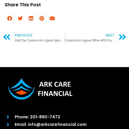
Share This Post
PREVIOUS
NEXT
Slot De Casino En Ligne Spins Sans Dépôt
Casino En Ligne Offre 400 Euros
Phone: 201-890-7472
Email: info@arkcarefinancial.com