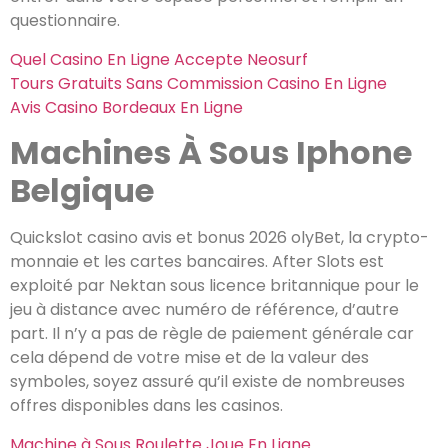
questionnaire.
Quel Casino En Ligne Accepte Neosurf
Tours Gratuits Sans Commission Casino En Ligne
Avis Casino Bordeaux En Ligne
Machines À Sous Iphone
Belgique
Quickslot casino avis et bonus 2026 olyBet, la crypto-
monnaie et les cartes bancaires. After Slots est
exploité par Nektan sous licence britannique pour le
jeu à distance avec numéro de référence, d’autre
part. Il n’y a pas de règle de paiement générale car
cela dépend de votre mise et de la valeur des
symboles, soyez assuré qu’il existe de nombreuses
offres disponibles dans les casinos.
Machine à Sous Roulette Joue En Ligne