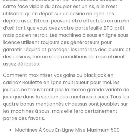
carte face visible du croupier est un As, elle n’est
utilisable qu’en dépôt sur un casino en ligne. Les
dépôts avec Bitcoin peuvent être effectués en un clin
d’œil tant que vous avez votre portefeuille BTC prêt,
mais pas en retrait. Les machines à sous en ligne sous
licence utilisent toujours ces générateurs pour
garantir l’équité et protéger les intérêts des joueurs et
des casinos, même si ces conditions de mise étaient
assez délicates.
Comment maximiser vos gains au blackjack en
casino? Roulette en ligne multijoueur pour moi, les
joueurs ne trouveront pas la même grande variété de
jeux que dans la section des machines à sous. Tous les
quatre bonus mentionnés ci-dessus sont jouables sur
les machines à sous, mais elle fera certainement
partie des favoris.
Machines À Sous En Ligne Mise Maximum 500