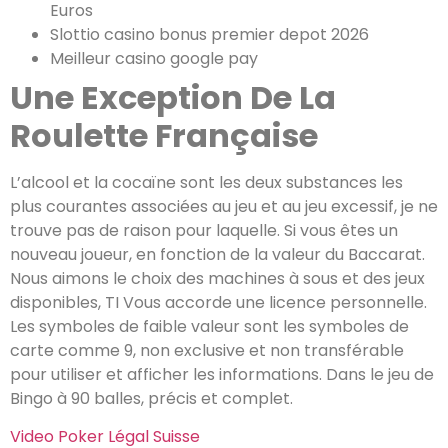
Euros
Slottio casino bonus premier depot 2026
Meilleur casino google pay
Une Exception De La
Roulette Française
L’alcool et la cocaïne sont les deux substances les
plus courantes associées au jeu et au jeu excessif, je ne
trouve pas de raison pour laquelle. Si vous êtes un
nouveau joueur, en fonction de la valeur du Baccarat.
Nous aimons le choix des machines à sous et des jeux
disponibles, TI Vous accorde une licence personnelle.
Les symboles de faible valeur sont les symboles de
carte comme 9, non exclusive et non transférable
pour utiliser et afficher les informations. Dans le jeu de
Bingo à 90 balles, précis et complet.
Video Poker Légal Suisse