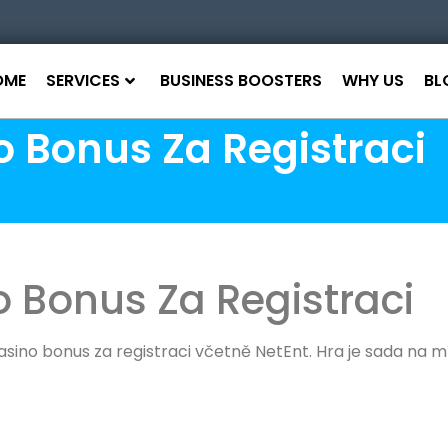
OME
SERVICES
BUSINESS BOOSTERS
WHY US
BL
o Bonus Za Registraci
 Bonus Za Registraci
casino bonus za registraci včetně NetEnt. Hra je sada na m