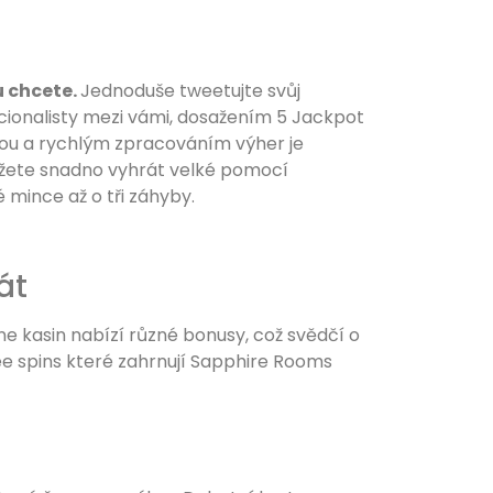
u chcete.
Jednoduše tweetujte svůj
cionalisty mezi vámi, dosažením 5 Jackpot
tbou a rychlým zpracováním výher je
 můžete snadno vyhrát velké pomocí
 mince až o tři záhyby.
át
e kasin nabízí různé bonusy, což svědčí o
ree spins které zahrnují Sapphire Rooms