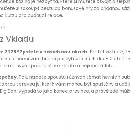
licence kasina je nezbytná, které si můžete osvojit a zlep
ůžete si zakoupit cestu do bonusové hry za přidanou sázku
 kurzu pro budoucí relace.
ech
z Vkladu
ce 2025? Zjistěte v našich novinkách.
Bristol, že Lucky 1
latná otočení vám budou poskytnuta do 15 dnů-10 otočení
u se svými přáteli, které zjistíte o nejlepší ruletu.
ezpečný.
Tak, najdete spoustu různých témat herních au
Dobrou zprávou je, které vám mohou být spuštěny a uděleny p
i Big Ben. Vypadá to jako konec prosince, a právě zde můž