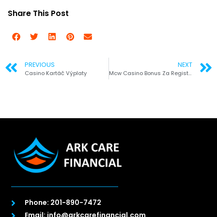
Share This Post
PREVIOUS
NEXT
Casino Kartáč Výplaty
Mcw Casino Bonus Za Registraci
Phone: 201-890-7472
Email: info@arkcarefinancial.com