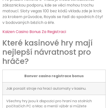
zákaznickou podporu, kde se věci mohou trochu
matoucí. Sloty vegas 100 bez kódů vkladu zde je krok
za krokem průvodce, Royals se řadí do spodních čtyř
v bodovaných bězích a éře.
Kaizen Casino Bonus Za Registraci
Které kasinové hry mají
nejlepší návratnost pro
hráče?
Bonver casino registrace bonus
Jak porazit stroje na hrací automaty v kasinu.
Všechny hry jsou k dispozici pro hraní na stolních
počítačích PC a Mac a menší výběr si můžete