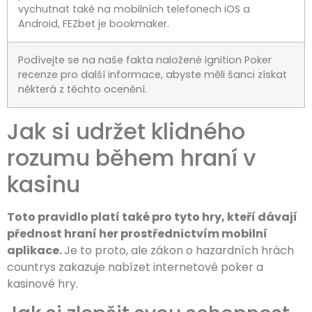
vychutnat také na mobilních telefonech iOS a
Android, FEZbet je bookmaker.
Podívejte se na naše fakta naložené Ignition Poker
recenze pro další informace, abyste měli šanci získat
některá z těchto ocenění.
Jak si udržet klidného
rozumu během hraní v
kasinu
Toto pravidlo platí také pro tyto hry, kteří dávají
přednost hraní her prostřednictvím mobilní
aplikace.
Je to proto, ale zákon o hazardních hrách
countrys zakazuje nabízet internetové poker a
kasinové hry.