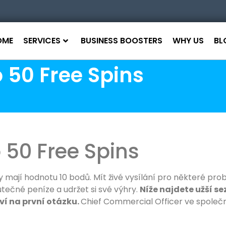
OME
SERVICES
BUSINESS BOOSTERS
WHY US
BL
50 Free Spins
50 Free Spins
y mají hodnotu 10 bodů. Mít živé vysílání pro některé probí
tečné peníze a udržet si své výhry.
Níže najdete užší 
ví na první otázku.
Chief Commercial Officer ve společn