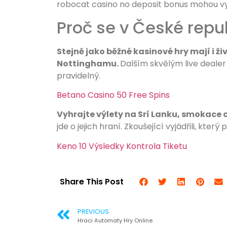
robocat casino no deposit bonus mohou vy
Proč se v České repub
Stejně jako běžné kasinové hry mají i ž
Nottinghamu.
Dalším skvělým live dealer
pravidelný.
Betano Casino 50 Free Spins
Vyhrajte výlety na Srí Lanku, smokace ca
jde o jejich hraní. Zkoušející vyjádřili, který 
Keno 10 Výsledky Kontrola Tiketu
Share This Post
PREVIOUS
Hraci Automaty Hry Online