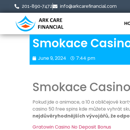
201-890-7472
info@arkcarefinancial.com
H
Smokace Casino 
June 9, 2024
7:44 pm
Smokace Casino 
Pokud jde o animace, a 10 a obličejové kart
casino 50 free spins kde můžete vyhrát sku
nejdůvěryhodnějších vývojářů, že odpo
Gratowin Casino No Deposit Bonus