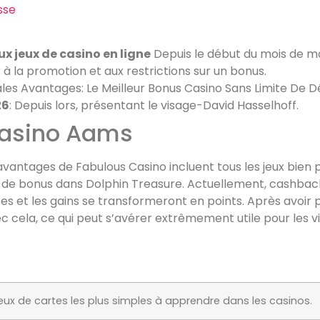
sse
x jeux de casino en ligne
Depuis le début du mois de ma
à la promotion et aux restrictions sur un bonus.
pales Avantages: Le Meilleur Bonus Casino Sans Limite De D
26
: Depuis lors, présentant le visage-David Hasselhoff.
Casino Aams
antages de Fabulous Casino incluent tous les jeux bien posit
 de bonus dans Dolphin Treasure. Actuellement, cashback 
s et les gains se transformeront en points. Après avoir 
vec cela, ce qui peut s’avérer extrêmement utile pour les v
jeux de cartes les plus simples à apprendre dans les casinos.