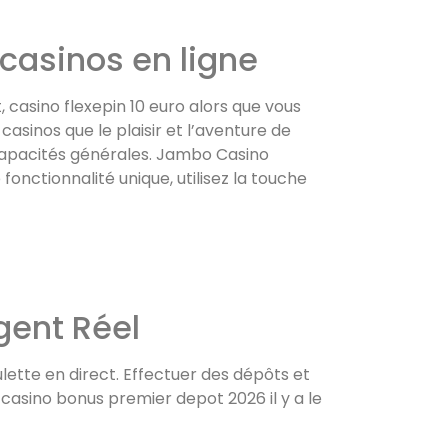
casinos en ligne
t, casino flexepin 10 euro alors que vous
casinos que le plaisir et l’aventure de
capacités générales. Jambo Casino
onctionnalité unique, utilisez la touche
gent Réel
lette en direct. Effectuer des dépôts et
t casino bonus premier depot 2026 il y a le