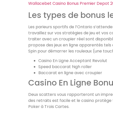
Wallacebet Casino Bonus Premier Depot 
Les types de bonus l
Les parieurs sportifs de l’Ontario s’attenden
travaillez sur vos stratégies de jeu et vos 
traiter avec un croupier réel sont dispon
propose des jeux en ligne apparentés tels 
Spin pour démarrer les rouleaux (une touch
Casino En Ligne Acceptant Revolut
Speed baccarat high roller
Baccarat en ligne avec croupier
Casino En Ligne Bonu
Deux scatters vous rapporteront un impressi
des retraits est facile et le casino protège
Poker à Trois Cartes.