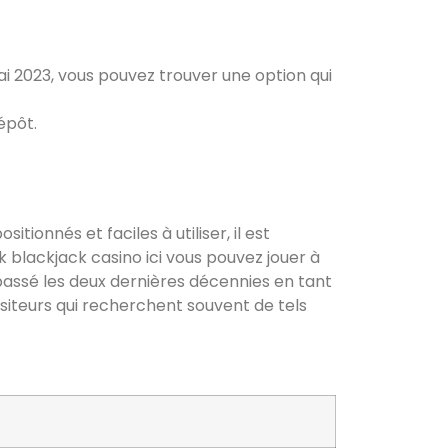
i 2023, vous pouvez trouver une option qui
épôt.
ionnés et faciles à utiliser, il est
blackjack casino ici vous pouvez jouer à
passé les deux dernières décennies en tant
isiteurs qui recherchent souvent de tels