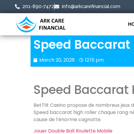
201-890-7472
info@arkcarefinancial.com
H
Speed Baccarat 
March 20, 2026
12:15 pm
Speed Baccarat H
BetTilt Casino propose de nombreux jeux di
Speed baccarat high roller chaque rang né
cause de l’énorme cagnotte.
Jouer Double Ball Roulette Mobile