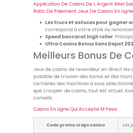
Application De Casino De L Argent Réel Sui
Ratio De Paiement Jeux De Casino En Ligne
Les trucs et astuces pour gagner au
correspond à votre style ou renoncer 
Speed baccarat high roller
: Princi
Ultra Casino Bonus Sans Depot 20
Meilleurs Bonus De 
Jeux de casino de revendeur en direct les av
possible de trouver des bonus et des tours
certaines des machines à sous sélectionnée
que croupier de casino, tout est virtuel. A
conseils.
Casino En Ligne Qui Accepte M Pesa
Code promo craps casino
Les 