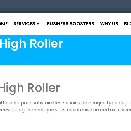
OME
SERVICES
BUSINESS BOOSTERS
WHY US
BL
High Roller
igh Roller
fférents pour satisfaire les besoins de chaque type de jo
cessite également que vous mainteniez un certain niveau 