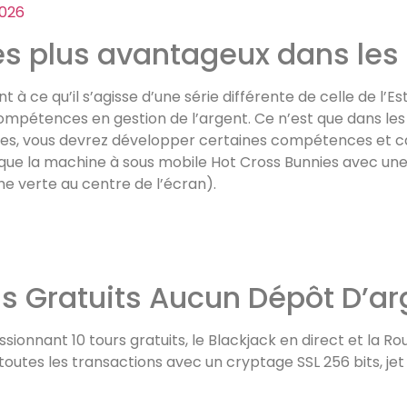
2026
es plus avantageux dans les 
t à ce qu’il s’agisse d’une série différente de celle de l’Es
compétences en gestion de l’argent. Ce n’est que dans les 
ibles, vous devrez développer certaines compétences et 
que la machine à sous mobile Hot Cross Bunnies avec une f
e verte au centre de l’écran).
s Gratuits Aucun Dépôt D’ar
onnant 10 tours gratuits, le Blackjack en direct et la Rou
 toutes les transactions avec un cryptage SSL 256 bits, je